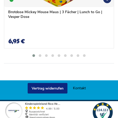
W
W
u
u
n
n
Brotdose Mickey Mouse Maus | 3 Fächer | Lunch to Go |
s
s
Vesper Dose
c
c
h
h
l
l
i
i
s
s
6,95 €
t
t
e
e
Kontakt
Vertrag widerrufen