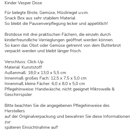
Kinder Vesper Dose
Für belegte Brote, Gemüse, Müsliriegel u.v.m.
Snack Box aus sehr stabilem Material.
So bleibt die Pausenverpflegung lecker und appetitlich!
Brotdose mit drei praktischen Fächern, die einzeln durch
kinderfreundliche Verrieglungen geöffnet werden können.
So kann das Obst oder Gemüse getrennt von dem Butterbrot
verpackt werden und bleibt länger frisch.
Verschluss: Click-Up
Material: Kunststoff
Außenmaß: 18,0 x 13,0 x 5,5 cm
Innenmaß großes Fach: 12,5 x 7,5 x 5,0 cm
Innenmaß kleine Fächer: 6,0 x 8,0 x 5,0 cm
Pflegehinweise: Handwäsche, nicht geeignet Mikrowelle &
Geschirrspüler
Bitte beachten Sie die angegebenen Pflegehinweise des
Herstellers
auf der Originalverpackung und bewahren Sie diese Informationen
zur
späteren Einsichtnahme auf!