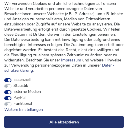
Altbatterieentsorgung
Wir verwenden Cookies und ähnliche Technologien auf unserer
Website und verarbeiten personenbezogene Daten von
Kundenservice
Besucher:innen unserer Webseite (z.B. IP-Adresse), um z.B. Inhalte
und Anzeigen zu personalisieren, Medien von Drittanbietern
Versand
einzubinden oder Zugriffe auf unsere Website zu analysieren. Die
Datenverarbeitung erfolgt erst durch gesetzte Cookies. Wir teilen
Zahlung
diese Daten mit Dritten, die wir in den Einstellungen benennen.
Widerrufsrecht
Die Datenverarbeitung kann mit Einwilligung oder aufgrund eines
berechtigten Interesses erfolgen. Die Zustimmung kann erteilt oder
Widerrufsformular
abgelehnt werden. Es besteht das Recht, nicht einzuwilligen und
die Einwilligung zu einem späteren Zeitpunkt zu ändern oder zu
Kontakt
widerrufen. Beachten Sie unser
Impressum
und weitere Hinweise
zur Verwendung personenbezogener Daten in unserer
Daten­
kontakt@kinderspieleland.de
schutz­erklärung
.
+49 (0) 36603 612944
Essenziell
Montag, Dienstag, Freitag von 7.30 bis 15.00 Uhr
Statistik
Anrufe aus dem dt. Festnetz zum Ortstarif, Preise aus dem Mobilfunknetz ggf.
Externe Medien
abweichend (abhängig vom Provider).
PayPal
Funktional
Weitere Einstellungen
Alle akzeptieren