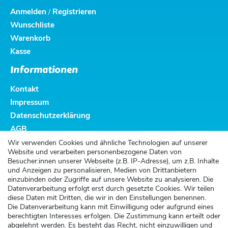
Anmelden
Registrieren
/
Wunschliste
Warenkorb
Kasse
Informationen
Kontakt
Impressum
Datenschutzerklärung
AGB
Altbatterieentsorgung
Wir verwenden Cookies und ähnliche Technologien auf unserer
Website und verarbeiten personenbezogene Daten von
Kundenservice
Besucher:innen unserer Webseite (z.B. IP-Adresse), um z.B. Inhalte
und Anzeigen zu personalisieren, Medien von Drittanbietern
Versand
einzubinden oder Zugriffe auf unsere Website zu analysieren. Die
Datenverarbeitung erfolgt erst durch gesetzte Cookies. Wir teilen
Zahlung
diese Daten mit Dritten, die wir in den Einstellungen benennen.
Widerrufsrecht
Die Datenverarbeitung kann mit Einwilligung oder aufgrund eines
berechtigten Interesses erfolgen. Die Zustimmung kann erteilt oder
Widerrufsformular
abgelehnt werden. Es besteht das Recht, nicht einzuwilligen und