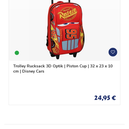
W
W
u
u
n
n
Trolley Rucksack 3D Optik | Piston Cup | 32 x 23 x 10
s
s
cm | Disney Cars
c
c
h
h
l
l
i
i
s
s
24,95 €
t
t
e
e