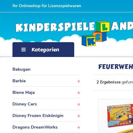
FILTER
Ihr Onlineshop für Lizenzspielwaren
K
A
T
Kategorien
E
FEUERWE
Bakugan
G
Barbie
2 Ergebnisse
gefund
O
P
Biene Maja
R
R
Disney Cars
I
E
Disney Frozen Eiskönigin
E
I
Dragons DreamWorks
N
S