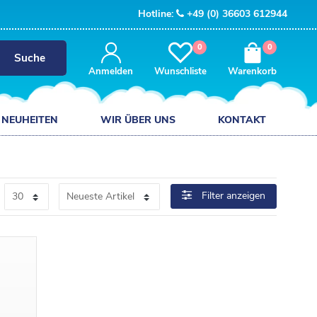
Hotline:
+49 (0) 36603 612944
0
0
Suche
Anmelden
Wunschliste
Warenkorb
NEUHEITEN
WIR ÜBER UNS
KONTAKT
Filter anzeigen