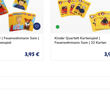
W
W
u
u
n
n
r | Feuerwehrmann Sam |
Kinder Quartett Kartenspiel |
s
s
tenspiel
Feuerwehrmann Sam | 32 Karten
c
c
h
h
3,95 €
3,
l
l
i
i
s
s
t
t
e
e