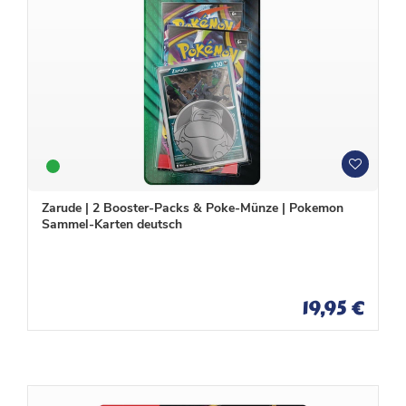
W
W
u
u
n
n
Zarude | 2 Booster-Packs & Poke-Münze | Pokemon
s
s
Sammel-Karten deutsch
c
c
h
h
l
l
i
i
s
s
19,95 €
t
t
e
e