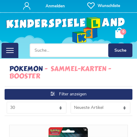
FILTER
Wunschliste
Anmelden
P
0
R
E
Suche
I
POKEMON
SAMMEL-KARTEN
BOOSTER
S
Filter anzeigen