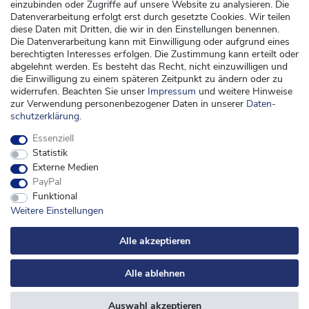
Versand
einzubinden oder Zugriffe auf unsere Website zu analysieren. Die
Datenverarbeitung erfolgt erst durch gesetzte Cookies. Wir teilen
Zahlung
diese Daten mit Dritten, die wir in den Einstellungen benennen.
Widerrufsrecht
Die Datenverarbeitung kann mit Einwilligung oder aufgrund eines
berechtigten Interesses erfolgen. Die Zustimmung kann erteilt oder
Widerrufsformular
abgelehnt werden. Es besteht das Recht, nicht einzuwilligen und
die Einwilligung zu einem späteren Zeitpunkt zu ändern oder zu
Kontakt
widerrufen. Beachten Sie unser
Impressum
und weitere Hinweise
zur Verwendung personenbezogener Daten in unserer
Daten­
kontakt@kinderspieleland.de
schutz­erklärung
.
+49 (0) 36603 612944
Essenziell
Montag, Dienstag, Freitag von 7.30 bis 15.00 Uhr
Statistik
Anrufe aus dem dt. Festnetz zum Ortstarif, Preise aus dem Mobilfunknetz ggf.
Externe Medien
abweichend (abhängig vom Provider).
PayPal
Funktional
Weitere Einstellungen
Alle akzeptieren
Alle ablehnen
Auswahl akzeptieren