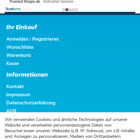
Ihr Einkauf
Anmelden
Registrieren
/
Wunschliste
Warenkorb
Kasse
Informationen
Kontakt
Impressum
Datenschutzerklärung
AGB
Altbatterieentsorgung
Wir verwenden Cookies und ähnliche Technologien auf unserer
Website und verarbeiten personenbezogene Daten von
Kundenservice
Besucher:innen unserer Webseite (z.B. IP-Adresse), um z.B. Inhalte
und Anzeigen zu personalisieren, Medien von Drittanbietern