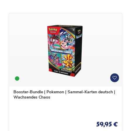
W
W
u
u
n
n
Booster-Bundle | Pokemon | Sammel-Karten deutsch |
s
s
Wachsendes Chaos
c
c
h
h
l
l
i
i
s
s
59,95 €
t
t