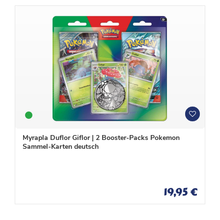
W
W
u
u
n
n
Myrapla Duflor Giflor | 2 Booster-Packs Pokemon
s
s
Sammel-Karten deutsch
c
c
h
h
l
l
i
i
s
s
19,95 €
t
t
e
e