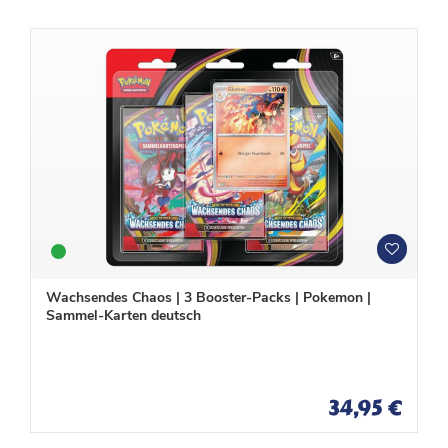
W
W
u
u
n
n
Wachsendes Chaos | 3 Booster-Packs | Pokemon |
s
s
Sammel-Karten deutsch
c
c
h
h
l
l
i
i
s
s
34,95 €
t
t
e
e