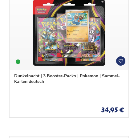
W
W
u
u
n
n
Dunkelnacht | 3 Booster-Packs | Pokemon | Sammel-
s
s
Karten deutsch
c
c
h
h
l
l
i
i
s
s
34,95 €
t
t
e
e