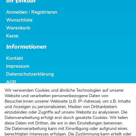
Ihr Einkauf
Anmelden
Registrieren
/
Wunschliste
Warenkorb
Kasse
Informationen
Kontakt
Impressum
Datenschutzerklärung
AGB
Altbatterieentsorgung
Wir verwenden Cookies und ähnliche Technologien auf unserer
Website und verarbeiten personenbezogene Daten von
Kundenservice
Besucher:innen unserer Webseite (z.B. IP-Adresse), um z.B. Inhalte
und Anzeigen zu personalisieren, Medien von Drittanbietern
Versand
einzubinden oder Zugriffe auf unsere Website zu analysieren. Die
Datenverarbeitung erfolgt erst durch gesetzte Cookies. Wir teilen
Zahlung
diese Daten mit Dritten, die wir in den Einstellungen benennen.
Widerrufsrecht
Die Datenverarbeitung kann mit Einwilligung oder aufgrund eines
berechtigten Interesses erfolgen. Die Zustimmung kann erteilt oder
Widerrufsformular