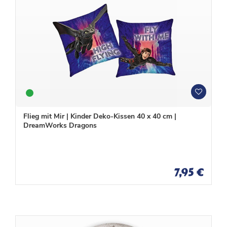
W
W
u
u
n
n
Flieg mit Mir | Kinder Deko-Kissen 40 x 40 cm |
s
s
DreamWorks Dragons
c
c
h
h
l
l
i
i
s
s
7,95 €
t
t
e
e