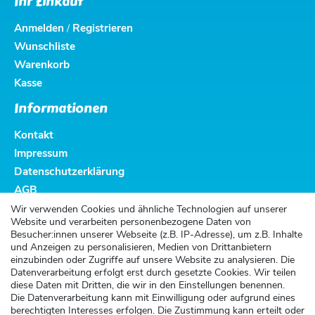
Ihr Einkauf
Anmelden
Registrieren
/
Wunschliste
Warenkorb
Kasse
Informationen
Kontakt
Impressum
Datenschutzerklärung
AGB
Altbatterieentsorgung
Wir verwenden Cookies und ähnliche Technologien auf unserer
Website und verarbeiten personenbezogene Daten von
Kundenservice
Besucher:innen unserer Webseite (z.B. IP-Adresse), um z.B. Inhalte
und Anzeigen zu personalisieren, Medien von Drittanbietern
Versand
einzubinden oder Zugriffe auf unsere Website zu analysieren. Die
Datenverarbeitung erfolgt erst durch gesetzte Cookies. Wir teilen
Zahlung
diese Daten mit Dritten, die wir in den Einstellungen benennen.
Widerrufsrecht
Die Datenverarbeitung kann mit Einwilligung oder aufgrund eines
berechtigten Interesses erfolgen. Die Zustimmung kann erteilt oder
Widerrufsformular