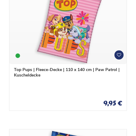
W
W
u
u
n
n
Top Pups | Fleece-Decke | 110 x 140 cm | Paw Patrol |
s
s
Kuscheldecke
c
c
h
h
l
l
i
i
s
s
9,95 €
t
t
e
e