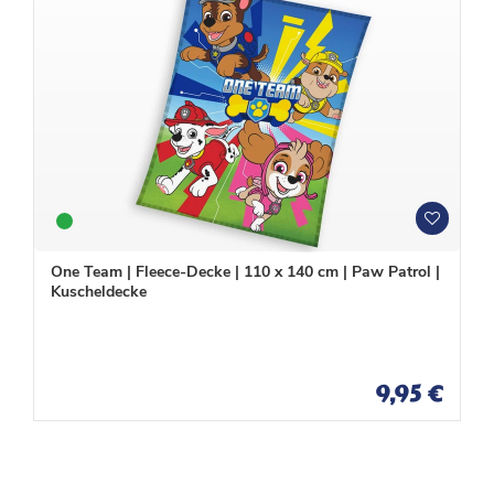
W
W
u
u
n
n
One Team | Fleece-Decke | 110 x 140 cm | Paw Patrol |
s
s
Kuscheldecke
c
c
h
h
l
l
i
i
s
s
9,95 €
t
t
e
e