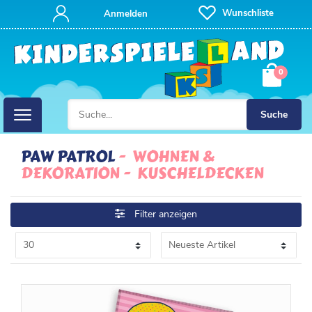
FILTER
Wunschliste
Anmelden
P
0
R
E
Suche
I
PAW PATROL
WOHNEN &
DEKORATION
KUSCHELDECKEN
S
Filter anzeigen