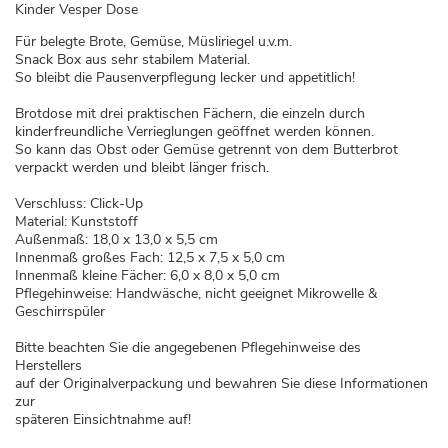
Kinder Vesper Dose
Für belegte Brote, Gemüse, Müsliriegel u.v.m.
Snack Box aus sehr stabilem Material.
So bleibt die Pausenverpflegung lecker und appetitlich!
Brotdose mit drei praktischen Fächern, die einzeln durch
kinderfreundliche Verrieglungen geöffnet werden können.
So kann das Obst oder Gemüse getrennt von dem Butterbrot
verpackt werden und bleibt länger frisch.
Verschluss: Click-Up
Material: Kunststoff
Außenmaß: 18,0 x 13,0 x 5,5 cm
Innenmaß großes Fach: 12,5 x 7,5 x 5,0 cm
Innenmaß kleine Fächer: 6,0 x 8,0 x 5,0 cm
Pflegehinweise: Handwäsche, nicht geeignet Mikrowelle &
Geschirrspüler
Bitte beachten Sie die angegebenen Pflegehinweise des
Herstellers
auf der Originalverpackung und bewahren Sie diese Informationen
zur
späteren Einsichtnahme auf!