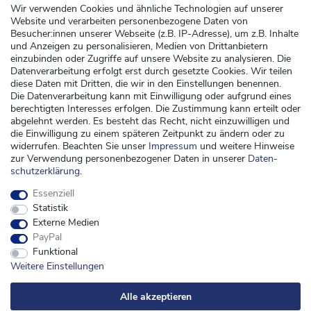
Altbatterieentsorgung
Wir verwenden Cookies und ähnliche Technologien auf unserer
Website und verarbeiten personenbezogene Daten von
Kundenservice
Besucher:innen unserer Webseite (z.B. IP-Adresse), um z.B. Inhalte
und Anzeigen zu personalisieren, Medien von Drittanbietern
Versand
einzubinden oder Zugriffe auf unsere Website zu analysieren. Die
Datenverarbeitung erfolgt erst durch gesetzte Cookies. Wir teilen
Zahlung
diese Daten mit Dritten, die wir in den Einstellungen benennen.
Widerrufsrecht
Die Datenverarbeitung kann mit Einwilligung oder aufgrund eines
berechtigten Interesses erfolgen. Die Zustimmung kann erteilt oder
Widerrufsformular
abgelehnt werden. Es besteht das Recht, nicht einzuwilligen und
die Einwilligung zu einem späteren Zeitpunkt zu ändern oder zu
Kontakt
widerrufen. Beachten Sie unser
Impressum
und weitere Hinweise
zur Verwendung personenbezogener Daten in unserer
Daten­
kontakt@kinderspieleland.de
schutz­erklärung
.
+49 (0) 36603 612944
Essenziell
Montag, Dienstag, Freitag von 7.30 bis 15.00 Uhr
Statistik
Anrufe aus dem dt. Festnetz zum Ortstarif, Preise aus dem Mobilfunknetz ggf.
Externe Medien
abweichend (abhängig vom Provider).
PayPal
Funktional
Weitere Einstellungen
Alle akzeptieren