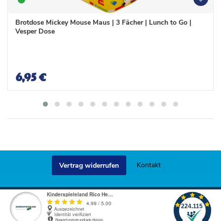
W
W
u
u
n
n
Brotdose Mickey Mouse Maus | 3 Fächer | Lunch to Go |
s
s
Vesper Dose
c
c
h
h
l
l
i
i
s
s
6,95 €
t
t
e
e
Kontakt
Vertrag widerrufen