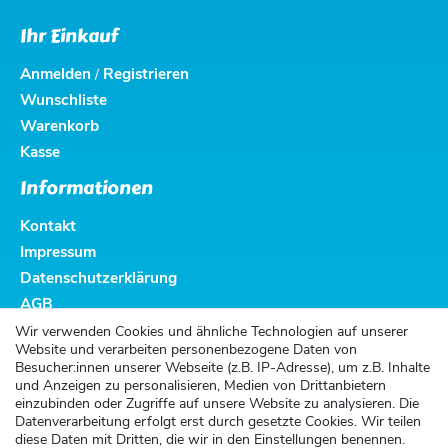
Ihr Einkauf
Anmelden
Registrieren
/
Wunschliste
Warenkorb
Kasse
Informationen
Kontakt
Impressum
Datenschutzerklärung
AGB
Altbatterieentsorgung
Wir verwenden Cookies und ähnliche Technologien auf unserer
Website und verarbeiten personenbezogene Daten von
Kundenservice
Besucher:innen unserer Webseite (z.B. IP-Adresse), um z.B. Inhalte
und Anzeigen zu personalisieren, Medien von Drittanbietern
Versand
einzubinden oder Zugriffe auf unsere Website zu analysieren. Die
Datenverarbeitung erfolgt erst durch gesetzte Cookies. Wir teilen
Zahlung
diese Daten mit Dritten, die wir in den Einstellungen benennen.