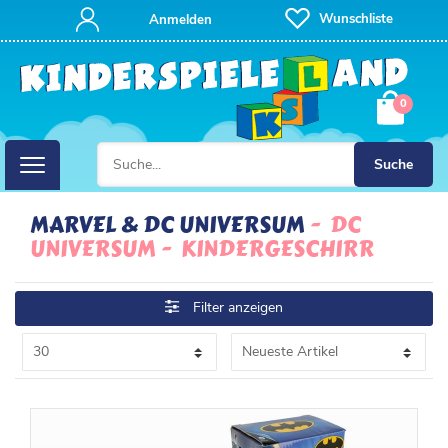
FILTER
Wunschliste
Anmelden
K
0
A
T
Suche
E
MARVEL & DC UNIVERSUM
DC
UNIVERSUM
KINDERGESCHIRR
G
O
P
Filter anzeigen
R
R
I
E
E
I
N
S