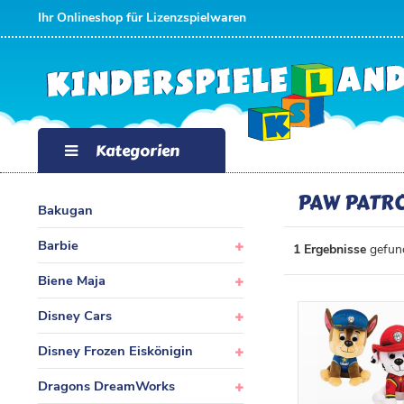
FILTER
Ihr Onlineshop für Lizenzspielwaren
P
R
E
Kategorien
I
PAW PATR
Bakugan
S
Barbie
1 Ergebnisse
gefund
Biene Maja
Disney Cars
Disney Frozen Eiskönigin
Dragons DreamWorks