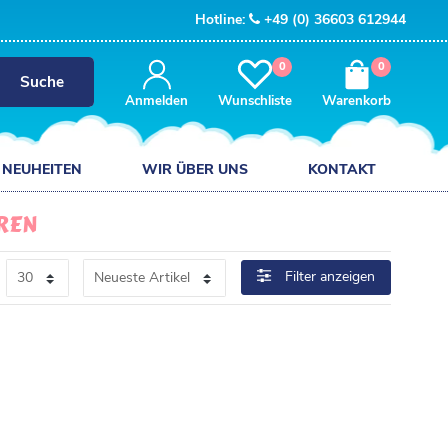
Hotline:
+49 (0) 36603 612944
0
0
Suche
Anmelden
Wunschliste
Warenkorb
NEUHEITEN
WIR ÜBER UNS
KONTAKT
REN
Filter anzeigen