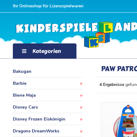
FILTER
Ihr Onlineshop für Lizenzspielwaren
K
A
T
Kategorien
E
PAW PATR
Bakugan
G
Barbie
4 Ergebnisse
gefund
O
P
Biene Maja
R
R
Disney Cars
I
E
Disney Frozen Eiskönigin
E
I
Dragons DreamWorks
N
S