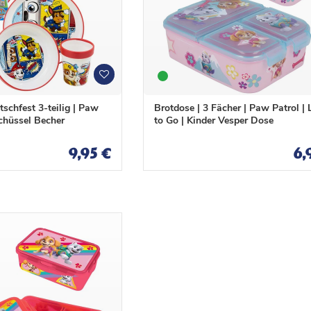
W
W
u
u
n
n
tschfest 3-teilig | Paw
Brotdose | 3 Fächer | Paw Patrol |
s
s
Schüssel Becher
to Go | Kinder Vesper Dose
c
c
h
h
9,95 €
6,
l
l
i
i
s
s
t
t
e
e