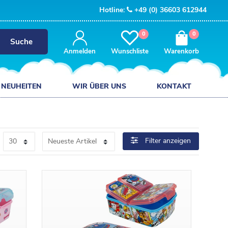
Hotline:
+49 (0) 36603 612944
0
0
Suche
Anmelden
Wunschliste
Warenkorb
NEUHEITEN
WIR ÜBER UNS
KONTAKT
Filter anzeigen