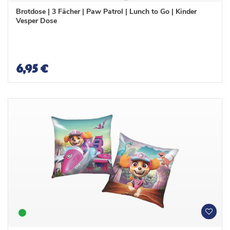
n
n
Brotdose | 3 Fächer | Paw Patrol | Lunch to Go | Kinder
s
s
Vesper Dose
c
c
h
h
l
l
i
i
s
s
6,95 €
t
t
e
e
W
W
u
u