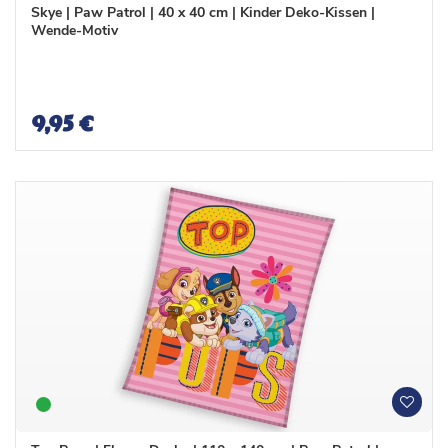
n
n
Skye | Paw Patrol | 40 x 40 cm | Kinder Deko-Kissen |
s
s
Wende-Motiv
c
c
h
h
l
l
i
i
s
s
9,95 €
t
t
e
e
W
W
u
u
n
n