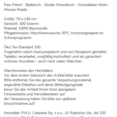
Paw Patrol - Badetuch - Kinder Strandtuch - Strandlaken Motiv:
Always Ready
Größe: 70 x 140 cm
Gewicht: 300 Gramm
Material: 100% Baumwolle
Pflegehinweise: Maschinenwäsche 30°C, trocknergeeignet im
Schonprogramm
Öko Tex Standard 100
Angenehm weich hautsympatisch und von Designern gestaltet.
Tadellos verarbeitet, sorgfältig kontrolliert und ein garantiert
schönes Aussehen - auch nach vielen Wäschen.
Warnhinweise des Herstellers:
Vor dem ersten Gebrauch den Artikel bitte waschen!
Bitte entfernen Sie das gesamte Verpackungsmaterial,
angenähte Etiketten und deren Befestigungsteile
bevor Sie den Artikel Ihrem Kind übergeben!
Hinweistexte und Herstellerdaten auf
der Verpackung heben Sie bitte zur späteren
Einsichtnahme auf!
Hersteller: P.H.U. Carbotex Sp. z o.o., Ul. Rybnicka 14c, 44-335