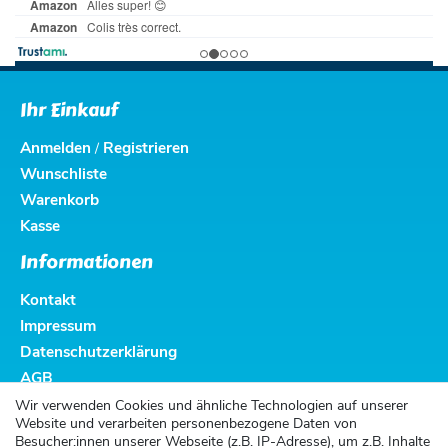
Ihr Einkauf
Anmelden
Registrieren
/
Wunschliste
Warenkorb
Kasse
Informationen
Kontakt
Impressum
Datenschutzerklärung
AGB
Altbatterieentsorgung
Wir verwenden Cookies und ähnliche Technologien auf unserer
Website und verarbeiten personenbezogene Daten von
Kundenservice
Besucher:innen unserer Webseite (z.B. IP-Adresse), um z.B. Inhalte