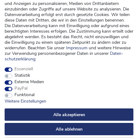
und Anzeigen zu personalisieren, Medien von Drittanbietern
Versand
einzubinden oder Zugriffe auf unsere Website zu analysieren. Die
Datenverarbeitung erfolgt erst durch gesetzte Cookies. Wir teilen
Zahlung
diese Daten mit Dritten, die wir in den Einstellungen benennen.
Widerrufsrecht
Die Datenverarbeitung kann mit Einwilligung oder aufgrund eines
berechtigten Interesses erfolgen. Die Zustimmung kann erteilt oder
Widerrufsformular
abgelehnt werden. Es besteht das Recht, nicht einzuwilligen und
die Einwilligung zu einem späteren Zeitpunkt zu ändern oder zu
Kontakt
widerrufen. Beachten Sie unser
Impressum
und weitere Hinweise
zur Verwendung personenbezogener Daten in unserer
Daten­
kontakt@kinderspieleland.de
schutz­erklärung
.
+49 (0) 36603 612944
Essenziell
Montag, Dienstag, Freitag von 7.30 bis 15.00 Uhr
Statistik
Anrufe aus dem dt. Festnetz zum Ortstarif, Preise aus dem Mobilfunknetz ggf.
Externe Medien
abweichend (abhängig vom Provider).
PayPal
Funktional
Weitere Einstellungen
Alle akzeptieren
Alle ablehnen