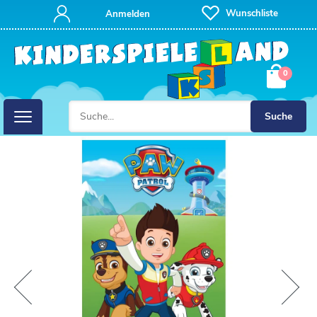
Wunschliste
Anmelden
0
Suche