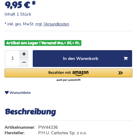
*
9,95 €
Inhalt
1
Stück
* inkl. ges. MwSt. zzgl.
Versandkosten
Artikel am Lager ! Versand Mo.+ Di.+ Fr.
In den Warenkorb
Wunschliste
Beschreibung
Artikelnummer:
PW44336
Hersteller:
P.H.U. Carbotex Sp. z o.o.