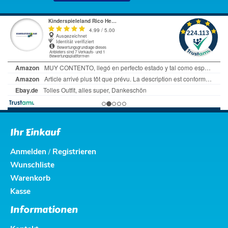
Ihr Einkauf
Anmelden
Registrieren
/
Wunschliste
Warenkorb
Kasse
Informationen