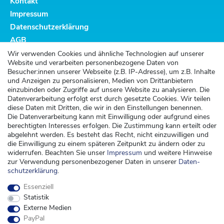
Kontakt
Impressum
Datenschutzerklärung
AGB
Altbatterieentsorgung
Wir verwenden Cookies und ähnliche Technologien auf unserer
Website und verarbeiten personenbezogene Daten von
Kundenservice
Besucher:innen unserer Webseite (z.B. IP-Adresse), um z.B. Inhalte
und Anzeigen zu personalisieren, Medien von Drittanbietern
Versand
einzubinden oder Zugriffe auf unsere Website zu analysieren. Die
Datenverarbeitung erfolgt erst durch gesetzte Cookies. Wir teilen
Zahlung
diese Daten mit Dritten, die wir in den Einstellungen benennen.
Widerrufsrecht
Die Datenverarbeitung kann mit Einwilligung oder aufgrund eines
berechtigten Interesses erfolgen. Die Zustimmung kann erteilt oder
Widerrufsformular
abgelehnt werden. Es besteht das Recht, nicht einzuwilligen und
die Einwilligung zu einem späteren Zeitpunkt zu ändern oder zu
Kontakt
widerrufen. Beachten Sie unser
Impressum
und weitere Hinweise
zur Verwendung personenbezogener Daten in unserer
Daten­
kontakt@kinderspieleland.de
schutz­erklärung
.
+49 (0) 36603 612944
Essenziell
Montag, Dienstag, Freitag von 7.30 bis 15.00 Uhr
Statistik
Anrufe aus dem dt. Festnetz zum Ortstarif, Preise aus dem Mobilfunknetz ggf.
Externe Medien
abweichend (abhängig vom Provider).
PayPal