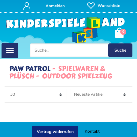
FILTER
Wunschliste
Anmelden
P
0
R
E
Suche
I
PAW PATROL
SPIELWAREN &
PLÜSCH
OUTDOOR SPIELZEUG
S
Kontakt
Vertrag widerrufen