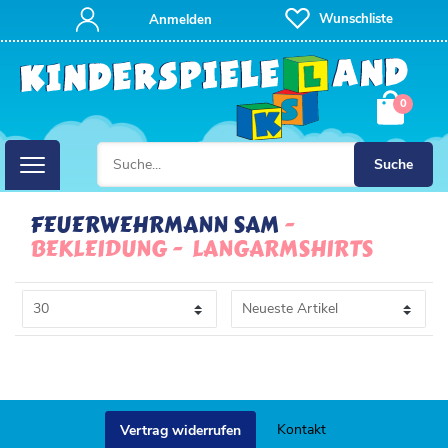
FILTER
Wunschliste
Anmelden
P
0
R
E
Suche
I
FEUERWEHRMANN SAM
BEKLEIDUNG
LANGARMSHIRTS
S
Kontakt
Vertrag widerrufen