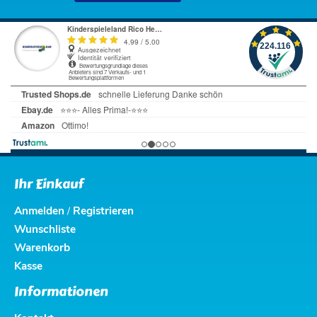
Ihr Einkauf
Anmelden
Registrieren
/
Wunschliste
Warenkorb
Kasse
Informationen