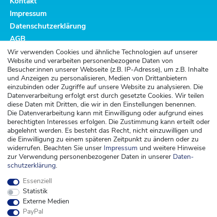
Kontakt
Impressum
Datenschutzerklärung
AGB
Altbatterieentsorgung
Wir verwenden Cookies und ähnliche Technologien auf unserer
Website und verarbeiten personenbezogene Daten von
Kundenservice
Besucher:innen unserer Webseite (z.B. IP-Adresse), um z.B. Inhalte
und Anzeigen zu personalisieren, Medien von Drittanbietern
Versand
einzubinden oder Zugriffe auf unsere Website zu analysieren. Die
Datenverarbeitung erfolgt erst durch gesetzte Cookies. Wir teilen
Zahlung
diese Daten mit Dritten, die wir in den Einstellungen benennen.
Widerrufsrecht
Die Datenverarbeitung kann mit Einwilligung oder aufgrund eines
berechtigten Interesses erfolgen. Die Zustimmung kann erteilt oder
Widerrufsformular
abgelehnt werden. Es besteht das Recht, nicht einzuwilligen und
die Einwilligung zu einem späteren Zeitpunkt zu ändern oder zu
Kontakt
widerrufen. Beachten Sie unser
Impressum
und weitere Hinweise
zur Verwendung personenbezogener Daten in unserer
Daten­
kontakt@kinderspieleland.de
schutz­erklärung
.
+49 (0) 36603 612944
Essenziell
Montag, Dienstag, Freitag von 7.30 bis 15.00 Uhr
Statistik
Anrufe aus dem dt. Festnetz zum Ortstarif, Preise aus dem Mobilfunknetz ggf.
Externe Medien
abweichend (abhängig vom Provider).
PayPal