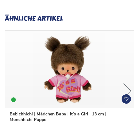
ÄHNLICHE ARTIKEL
W
W
u
u
n
n
Bebichhichi | Mädchen Baby | It´s a Girl | 13 cm |
s
s
Monchhichi Puppe
c
c
h
h
l
l