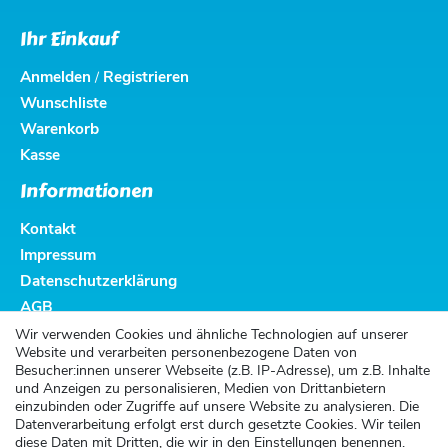
Ihr Einkauf
Anmelden
Registrieren
/
Wunschliste
Warenkorb
Kasse
Informationen
Kontakt
Impressum
Datenschutzerklärung
AGB
Altbatterieentsorgung
Wir verwenden Cookies und ähnliche Technologien auf unserer
Website und verarbeiten personenbezogene Daten von
Kundenservice
Besucher:innen unserer Webseite (z.B. IP-Adresse), um z.B. Inhalte
und Anzeigen zu personalisieren, Medien von Drittanbietern
Versand
einzubinden oder Zugriffe auf unsere Website zu analysieren. Die
Datenverarbeitung erfolgt erst durch gesetzte Cookies. Wir teilen
Zahlung
diese Daten mit Dritten, die wir in den Einstellungen benennen.