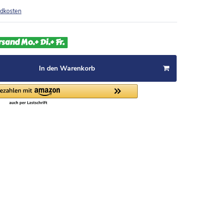
dkosten
rsand Mo.+ Di.+ Fr.
In den Warenkorb