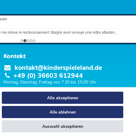
Kontakt
kontakt@kinderspieleland.de
+49 (0) 36603 612944
Montag, Dienstag, Freitag von 7.30 bis 15.00 Uhr
Anrufe aus dem dt. Festnetz zum Ortstarif, Preise aus dem Mobilfunknetz ggf.
Alle akzeptieren
abweichend (abhängig vom Provider).
Alle ablehnen
Auswahl akzeptieren