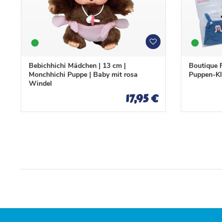
W
W
u
u
n
n
Bebichhichi Mädchen | 13 cm |
Boutique F
s
s
Monchhichi Puppe | Baby mit rosa
Puppen-Kl
c
c
Windel
h
h
17,95 €
l
l
i
i
s
s
t
t
e
e