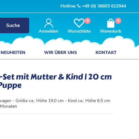
Hotline:
+49 (0) 36603 612944
0
0
Suche
Anmelden
Wunschliste
Warenkorb
NEUHEITEN
WIR ÜBER UNS
KONTAKT
Set mit Mutter & Kind | 20 cm
 Puppe
wagen - Größe ca.: Höhe 19,0 cm - Kind ca.: Höhe 6,5 cm
4 Monaten