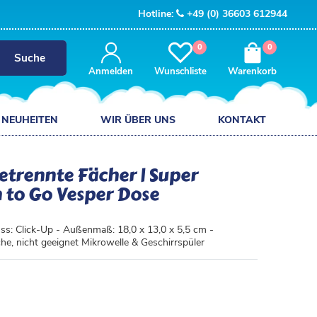
Hotline:
+49 (0) 36603 612944
0
0
Suche
Anmelden
Wunschliste
Warenkorb
NEUHEITEN
WIR ÜBER UNS
KONTAKT
getrennte Fächer | Super
h to Go Vesper Dose
ss: Click-Up - Außenmaß: 18,0 x 13,0 x 5,5 cm -
e, nicht geeignet Mikrowelle & Geschirrspüler