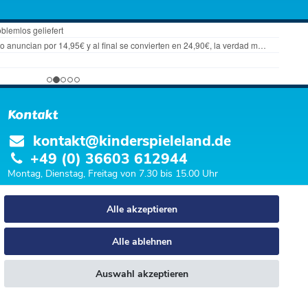
Kontakt
kontakt@kinderspieleland.de
+49 (0) 36603 612944
Montag, Dienstag, Freitag von 7.30 bis 15.00 Uhr
Anrufe aus dem dt. Festnetz zum Ortstarif, Preise aus dem Mobilfunknetz ggf.
Alle akzeptieren
abweichend (abhängig vom Provider).
Alle ablehnen
Auswahl akzeptieren