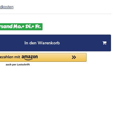
dkosten
rsand Mo.+ Di.+ Fr.
In den Warenkorb