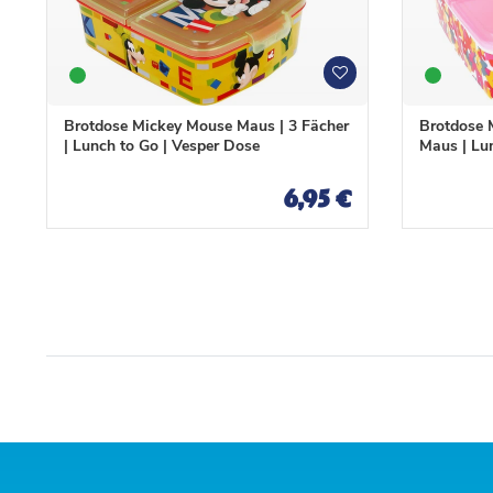
W
W
u
u
n
n
Brotdose Mickey Mouse Maus | 3 Fächer
Brotdose M
s
s
| Lunch to Go | Vesper Dose
Maus | Lu
c
c
h
h
6,95 €
l
l
i
i
s
s
t
t
e
e