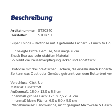
Beschreibung
Artikelnummer:
ST20340
Hersteller:
STOR S.L.
Super Things - Brotdose mit 3 getrennte Fächern - Lunch to Go
Für belegte Brote, Gemüse, Müsliriegel u.v.m.
Snack Box aus sehr stabilem Material.
So bleibt die Pausenverpflegung lecker und appetitlich!
Brotdose mit drei praktischen Fächern, die einzeln durch kinder
So kann das Obst oder Gemüse getrennt von dem Butterbrot verpa
Verschluss: Click-Up
Material: Kunststoff
Außenmaß: 18,0 x 13,0 x 5,5 cm
Innenmaß großes Fach: 12,5 x 7,5 x 5,0 cm
Innenmaß kleine Fächer: 6,0 x 8,0 x 5,0 cm
Pflegehinweise: Handwäsche, nicht geeignet Mikrowelle & Geschi