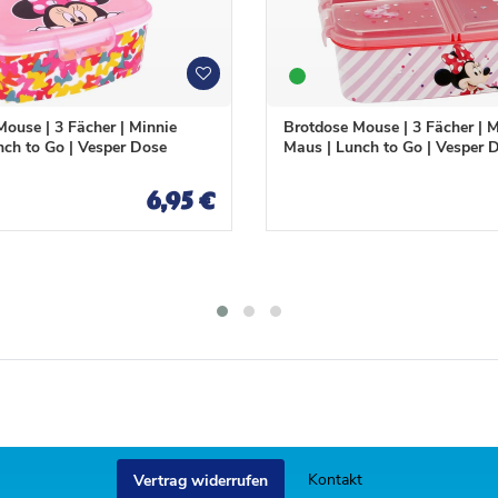
W
W
u
u
n
n
ouse | 3 Fächer | Minnie
Brotdose Mouse | 3 Fächer | M
s
s
nch to Go | Vesper Dose
Maus | Lunch to Go | Vesper 
c
c
h
h
6,95 €
l
l
i
i
s
s
t
t
e
e
Kontakt
Vertrag widerrufen