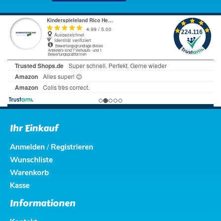
Ihr Einkauf
Anmelden
Registrieren
/
Wunschliste
Warenkorb
Kasse
Informationen