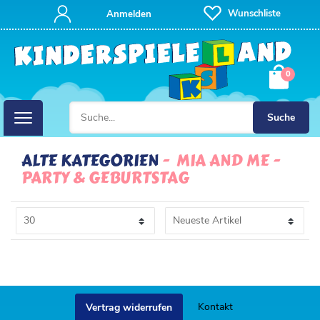
FILTER
Wunschliste
Anmelden
P
0
R
E
Suche
I
ALTE KATEGORIEN
MIA AND ME
PARTY & GEBURTSTAG
S
Kontakt
Vertrag widerrufen