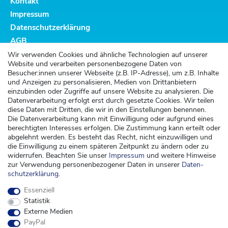
Kontakt
Impressum
Datenschutzerklärung
AGB
Altbatterieentsorgung
Wir verwenden Cookies und ähnliche Technologien auf unserer
Website und verarbeiten personenbezogene Daten von
Kundenservice
Besucher:innen unserer Webseite (z.B. IP-Adresse), um z.B. Inhalte
und Anzeigen zu personalisieren, Medien von Drittanbietern
Versand
einzubinden oder Zugriffe auf unsere Website zu analysieren. Die
Datenverarbeitung erfolgt erst durch gesetzte Cookies. Wir teilen
Zahlung
diese Daten mit Dritten, die wir in den Einstellungen benennen.
Widerrufsrecht
Die Datenverarbeitung kann mit Einwilligung oder aufgrund eines
berechtigten Interesses erfolgen. Die Zustimmung kann erteilt oder
Widerrufsformular
abgelehnt werden. Es besteht das Recht, nicht einzuwilligen und
die Einwilligung zu einem späteren Zeitpunkt zu ändern oder zu
Kontakt
widerrufen. Beachten Sie unser
Impressum
und weitere Hinweise
zur Verwendung personenbezogener Daten in unserer
Daten­
kontakt@kinderspieleland.de
schutz­erklärung
.
+49 (0) 36603 612944
Essenziell
Montag, Dienstag, Freitag von 7.30 bis 15.00 Uhr
Statistik
Anrufe aus dem dt. Festnetz zum Ortstarif, Preise aus dem Mobilfunknetz ggf.
Externe Medien
abweichend (abhängig vom Provider).
PayPal