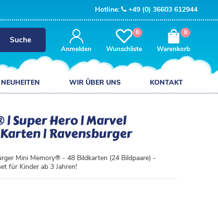
Hotline:
+49 (0) 36603 612944
0
0
Suche
Anmelden
Wunschliste
Warenkorb
NEUHEITEN
WIR ÜBER UNS
KONTAKT
| Super Hero | Marvel
 Karten | Ravensburger
ger Mini Memory® - 48 Bildkarten (24 Bildpaare) -
et für Kinder ab 3 Jahren!