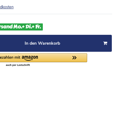
dkosten
rsand Mo.+ Di.+ Fr.
In den Warenkorb