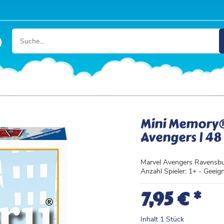
Mini Memory® 
Avengers | 48
Marvel Avengers Ravensbur
Anzahl Spieler: 1+ - Geeign
*
7,95 €
Inhalt
1
Stück