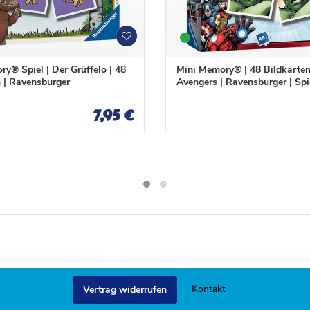
W
W
u
u
n
n
y® Spiel | Der Grüffelo | 48
Mini Memory® | 48 Bildkarten
s
s
 | Ravensburger
Avengers | Ravensburger | Spi
c
c
h
h
7,95 €
l
l
i
i
s
s
t
t
e
e
Kontakt
Vertrag widerrufen