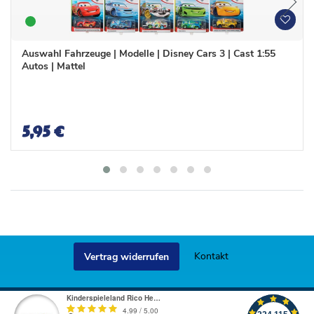
W
W
u
u
n
n
Auswahl Fahrzeuge | Modelle | Disney Cars 3 | Cast 1:55
s
s
Autos | Mattel
c
c
h
h
l
l
i
i
s
s
5,95 €
t
t
e
e
Kontakt
Vertrag widerrufen