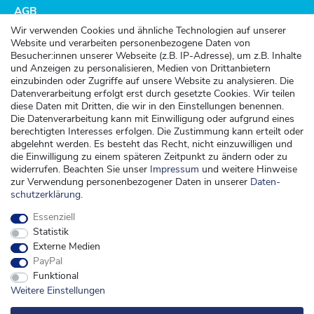
AGB
Altbatterieentsorgung
Wir verwenden Cookies und ähnliche Technologien auf unserer
Website und verarbeiten personenbezogene Daten von
Kundenservice
Besucher:innen unserer Webseite (z.B. IP-Adresse), um z.B. Inhalte
und Anzeigen zu personalisieren, Medien von Drittanbietern
Versand
einzubinden oder Zugriffe auf unsere Website zu analysieren. Die
Datenverarbeitung erfolgt erst durch gesetzte Cookies. Wir teilen
Zahlung
diese Daten mit Dritten, die wir in den Einstellungen benennen.
Widerrufsrecht
Die Datenverarbeitung kann mit Einwilligung oder aufgrund eines
berechtigten Interesses erfolgen. Die Zustimmung kann erteilt oder
Widerrufsformular
abgelehnt werden. Es besteht das Recht, nicht einzuwilligen und
die Einwilligung zu einem späteren Zeitpunkt zu ändern oder zu
Kontakt
widerrufen. Beachten Sie unser
Impressum
und weitere Hinweise
zur Verwendung personenbezogener Daten in unserer
Daten­
kontakt@kinderspieleland.de
schutz­erklärung
.
+49 (0) 36603 612944
Essenziell
Montag, Dienstag, Freitag von 7.30 bis 15.00 Uhr
Statistik
Anrufe aus dem dt. Festnetz zum Ortstarif, Preise aus dem Mobilfunknetz ggf.
Externe Medien
abweichend (abhängig vom Provider).
PayPal
Funktional
Weitere Einstellungen