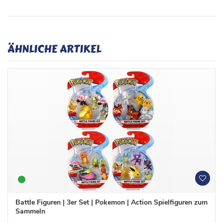
ÄHNLICHE ARTIKEL
W
W
u
u
n
n
Battle Figuren | 3er Set | Pokemon | Action Spielfiguren zum
s
s
Sammeln
c
c