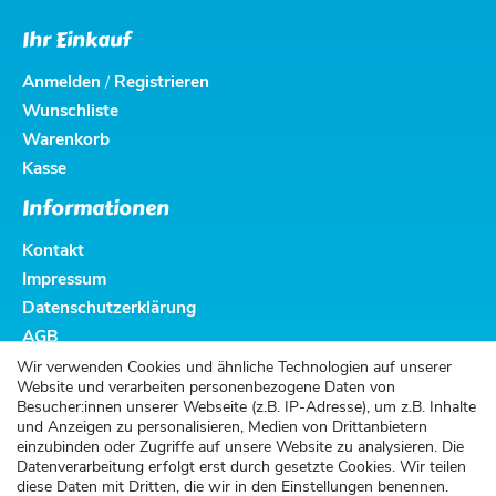
Ihr Einkauf
Anmelden
Registrieren
/
Wunschliste
Warenkorb
Kasse
Informationen
Kontakt
Impressum
Datenschutzerklärung
AGB
Altbatterieentsorgung
Wir verwenden Cookies und ähnliche Technologien auf unserer
Website und verarbeiten personenbezogene Daten von
Kundenservice
Besucher:innen unserer Webseite (z.B. IP-Adresse), um z.B. Inhalte
und Anzeigen zu personalisieren, Medien von Drittanbietern
Versand
einzubinden oder Zugriffe auf unsere Website zu analysieren. Die
Datenverarbeitung erfolgt erst durch gesetzte Cookies. Wir teilen
Zahlung
diese Daten mit Dritten, die wir in den Einstellungen benennen.