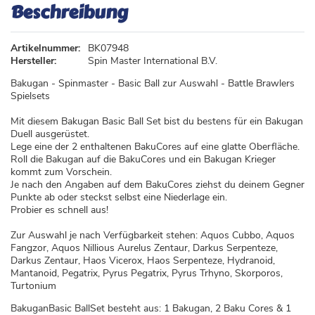
Beschreibung
Artikelnummer:
BK07948
Hersteller:
Spin Master International B.V.
Bakugan - Spinmaster - Basic Ball zur Auswahl - Battle Brawlers
Spielsets
Mit diesem Bakugan Basic Ball Set bist du bestens für ein Bakugan
Duell ausgerüstet.
Lege eine der 2 enthaltenen BakuCores auf eine glatte Oberfläche.
Roll die Bakugan auf die BakuCores und ein Bakugan Krieger
kommt zum Vorschein.
Je nach den Angaben auf dem BakuCores ziehst du deinem Gegner
Punkte ab oder steckst selbst eine Niederlage ein.
Probier es schnell aus!
Zur Auswahl je nach Verfügbarkeit stehen: Aquos Cubbo, Aquos
Fangzor, Aquos Nillious Aurelus Zentaur, Darkus Serpenteze,
Darkus Zentaur, Haos Vicerox, Haos Serpenteze, Hydranoid,
Mantanoid, Pegatrix, Pyrus Pegatrix, Pyrus Trhyno, Skorporos,
Turtonium
BakuganBasic BallSet besteht aus: 1 Bakugan, 2 Baku Cores & 1