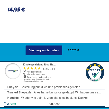
i
i
s
s
14,95 €
t
t
e
e
Kontakt
Vertrag widerrufen