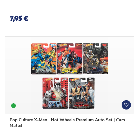
l
l
i
i
s
s
7,95 €
t
t
e
e
W
W
u
u
n
n
Pop Culture X-Men | Hot Wheels Premium Auto Set | Cars
s
s
Mattel
c
c
h
h