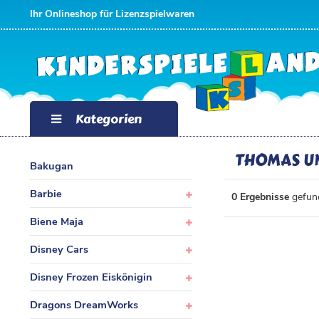
FILTER
Ihr Onlineshop für Lizenzspielwaren
P
R
E
Kategorien
I
THOMAS U
Bakugan
S
Barbie
0 Ergebnisse
gefund
Biene Maja
Disney Cars
Disney Frozen Eiskönigin
Dragons DreamWorks