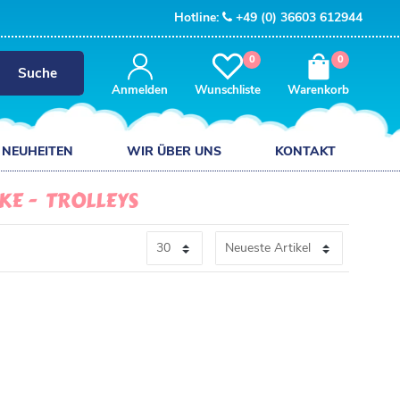
Hotline:
+49 (0) 36603 612944
0
0
Suche
Anmelden
Wunschliste
Warenkorb
NEUHEITEN
WIR ÜBER UNS
KONTAKT
CKE
TROLLEYS