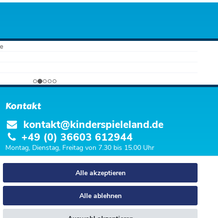
Kontakt
kontakt@kinderspieleland.de
+49 (0) 36603 612944
Montag, Dienstag, Freitag von 7.30 bis 15.00 Uhr
Anrufe aus dem dt. Festnetz zum Ortstarif, Preise aus dem Mobilfunknetz ggf.
Alle akzeptieren
abweichend (abhängig vom Provider).
Alle ablehnen