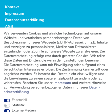
Kontakt
Impressum
Datenschutzerklärung
AGB
Altbatterieentsorgung
Wir verwenden Cookies und ähnliche Technologien auf unserer
Website und verarbeiten personenbezogene Daten von
Kundenservice
Besucher:innen unserer Webseite (z.B. IP-Adresse), um z.B. Inhalte
und Anzeigen zu personalisieren, Medien von Drittanbietern
Versand
einzubinden oder Zugriffe auf unsere Website zu analysieren. Die
Datenverarbeitung erfolgt erst durch gesetzte Cookies. Wir teilen
Zahlung
diese Daten mit Dritten, die wir in den Einstellungen benennen.
Widerrufsrecht
Die Datenverarbeitung kann mit Einwilligung oder aufgrund eines
berechtigten Interesses erfolgen. Die Zustimmung kann erteilt oder
Widerrufsformular
abgelehnt werden. Es besteht das Recht, nicht einzuwilligen und
die Einwilligung zu einem späteren Zeitpunkt zu ändern oder zu
Kontakt
widerrufen. Beachten Sie unser
Impressum
und weitere Hinweise
zur Verwendung personenbezogener Daten in unserer
Daten­
kontakt@kinderspieleland.de
schutz­erklärung
.
+49 (0) 36603 612944
Essenziell
Montag, Dienstag, Freitag von 7.30 bis 15.00 Uhr
Statistik
Anrufe aus dem dt. Festnetz zum Ortstarif, Preise aus dem Mobilfunknetz ggf.
Externe Medien