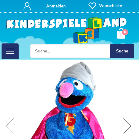
Wunschliste
Anmelden
0
Suche