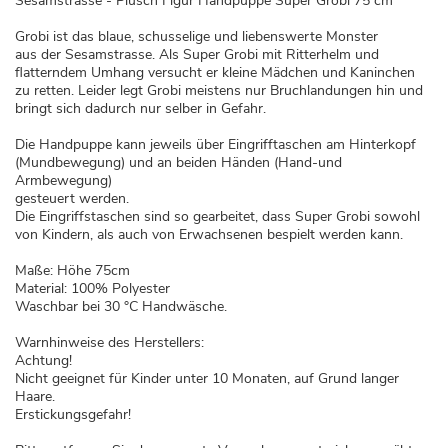
Sesamstrasse - Plüsch Figur Handpuppe Super Grobi 75 cm
Grobi ist das blaue, schusselige und liebenswerte Monster
aus der Sesamstrasse. Als Super Grobi mit Ritterhelm und
flatterndem Umhang versucht er kleine Mädchen und Kaninchen
zu retten. Leider legt Grobi meistens nur Bruchlandungen hin und
bringt sich dadurch nur selber in Gefahr.
Die Handpuppe kann jeweils über Eingrifftaschen am Hinterkopf
(Mundbewegung) und an beiden Händen (Hand-und
Armbewegung)
gesteuert werden.
Die Eingriffstaschen sind so gearbeitet, dass Super Grobi sowohl
von Kindern, als auch von Erwachsenen bespielt werden kann.
Maße: Höhe 75cm
Material: 100% Polyester
Waschbar bei 30 °C Handwäsche.
Warnhinweise des Herstellers:
Achtung!
Nicht geeignet für Kinder unter 10 Monaten, auf Grund langer
Haare.
Erstickungsgefahr!