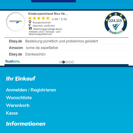
Ihr Einkauf
Anmelden
Registrieren
/
Wunschliste
Warenkorb
Kasse
Informationen