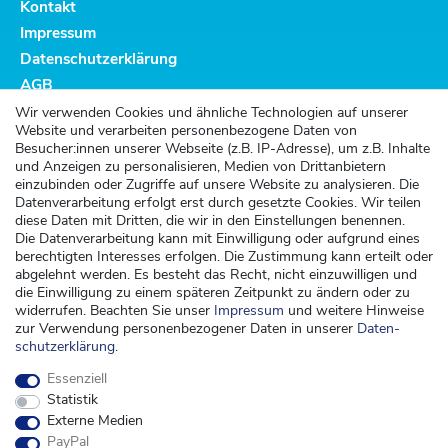
Kontakt
Impressum
Datenschutzerklärung
AGB
Altbatterieentsorgung
Wir verwenden Cookies und ähnliche Technologien auf unserer
Website und verarbeiten personenbezogene Daten von
Kundenservice
Besucher:innen unserer Webseite (z.B. IP-Adresse), um z.B. Inhalte
und Anzeigen zu personalisieren, Medien von Drittanbietern
Versand
einzubinden oder Zugriffe auf unsere Website zu analysieren. Die
Datenverarbeitung erfolgt erst durch gesetzte Cookies. Wir teilen
Zahlung
diese Daten mit Dritten, die wir in den Einstellungen benennen.
Widerrufsrecht
Die Datenverarbeitung kann mit Einwilligung oder aufgrund eines
berechtigten Interesses erfolgen. Die Zustimmung kann erteilt oder
Widerrufsformular
abgelehnt werden. Es besteht das Recht, nicht einzuwilligen und
die Einwilligung zu einem späteren Zeitpunkt zu ändern oder zu
Kontakt
widerrufen. Beachten Sie unser
Impressum
und weitere Hinweise
zur Verwendung personenbezogener Daten in unserer
Daten­
kontakt@kinderspieleland.de
schutz­erklärung
.
+49 (0) 36603 612944
Essenziell
Montag, Dienstag, Freitag von 7.30 bis 15.00 Uhr
Statistik
Anrufe aus dem dt. Festnetz zum Ortstarif, Preise aus dem Mobilfunknetz ggf.
Externe Medien
abweichend (abhängig vom Provider).
PayPal