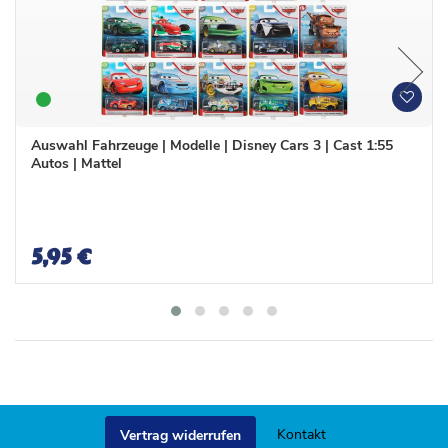
W
W
u
u
n
n
Auswahl Fahrzeuge | Modelle | Disney Cars 3 | Cast 1:55
s
s
Autos | Mattel
c
c
h
h
l
l
i
i
s
s
5,95 €
t
t
e
e
Kontakt
Vertrag widerrufen