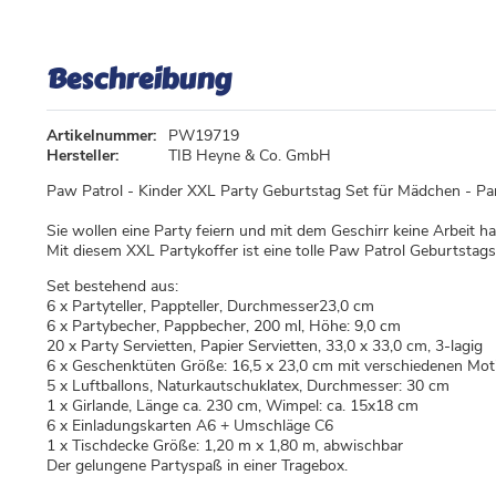
Beschreibung
Artikelnummer:
PW19719
Hersteller:
TIB Heyne & Co. GmbH
Paw Patrol - Kinder XXL Party Geburtstag Set für Mädchen - Par
Sie wollen eine Party feiern und mit dem Geschirr keine Arbeit h
Mit diesem XXL Partykoffer ist eine tolle Paw Patrol Geburtstagsf
Set bestehend aus:
6 x Partyteller, Pappteller, Durchmesser23,0 cm
6 x Partybecher, Pappbecher, 200 ml, Höhe: 9,0 cm
20 x Party Servietten, Papier Servietten, 33,0 x 33,0 cm, 3-lagig
6 x Geschenktüten Größe: 16,5 x 23,0 cm mit verschiedenen Mot
5 x Luftballons, Naturkautschuklatex, Durchmesser: 30 cm
1 x Girlande, Länge ca. 230 cm, Wimpel: ca. 15x18 cm
6 x Einladungskarten A6 + Umschläge C6
1 x Tischdecke Größe: 1,20 m x 1,80 m, abwischbar
Der gelungene Partyspaß in einer Tragebox.