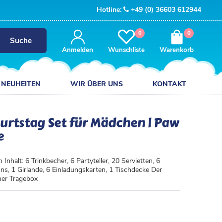
Hotline:
+49 (0) 36603 612944
0
0
Suche
Anmelden
Wunschliste
Warenkorb
NEUHEITEN
WIR ÜBER UNS
KONTAKT
urtstag Set für Mädchen | Paw
e
nhalt: 6 Trinkbecher, 6 Partyteller, 20 Servietten, 6
ns, 1 Girlande, 6 Einladungskarten, 1 Tischdecke Der
ner Tragebox