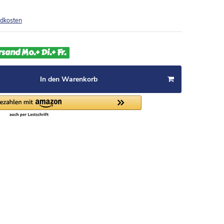
dkosten
rsand Mo.+ Di.+ Fr.
In den Warenkorb