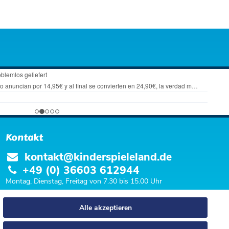
Kontakt
kontakt@kinderspieleland.de
+49 (0) 36603 612944
Montag, Dienstag, Freitag von 7.30 bis 15.00 Uhr
Anrufe aus dem dt. Festnetz zum Ortstarif, Preise aus dem Mobilfunknetz ggf.
Alle akzeptieren
abweichend (abhängig vom Provider).