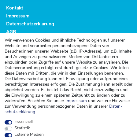
Kontakt
Impressum
Datenschutzerklärung
AGB
Altbatterieentsorgung
Wir verwenden Cookies und ähnliche Technologien auf unserer
Website und verarbeiten personenbezogene Daten von
Kundenservice
Besucher:innen unserer Webseite (z.B. IP-Adresse), um z.B. Inhalte
und Anzeigen zu personalisieren, Medien von Drittanbietern
Versand
einzubinden oder Zugriffe auf unsere Website zu analysieren. Die
Datenverarbeitung erfolgt erst durch gesetzte Cookies. Wir teilen
Zahlung
diese Daten mit Dritten, die wir in den Einstellungen benennen.
Widerrufsrecht
Die Datenverarbeitung kann mit Einwilligung oder aufgrund eines
berechtigten Interesses erfolgen. Die Zustimmung kann erteilt oder
Widerrufsformular
abgelehnt werden. Es besteht das Recht, nicht einzuwilligen und
die Einwilligung zu einem späteren Zeitpunkt zu ändern oder zu
Kontakt
widerrufen. Beachten Sie unser
Impressum
und weitere Hinweise
zur Verwendung personenbezogener Daten in unserer
Daten­
kontakt@kinderspieleland.de
schutz­erklärung
.
+49 (0) 36603 612944
Essenziell
Montag, Dienstag, Freitag von 7.30 bis 15.00 Uhr
Statistik
Anrufe aus dem dt. Festnetz zum Ortstarif, Preise aus dem Mobilfunknetz ggf.
Externe Medien