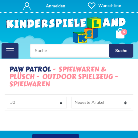
FILTER
Wunschliste
Anmelden
P
0
R
E
Suche
I
PAW PATROL
SPIELWAREN &
PLÜSCH
OUTDOOR SPIELZEUG
S
SPIELWAREN