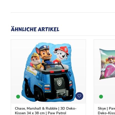
ÄHNLICHE ARTIKEL
W
W
u
u
n
n
Chase, Marshall & Rubble | 3D Deko-
Skye | Paw
s
s
Kissen 34 x 38 cm | Paw Patrol
Deko-Kiss