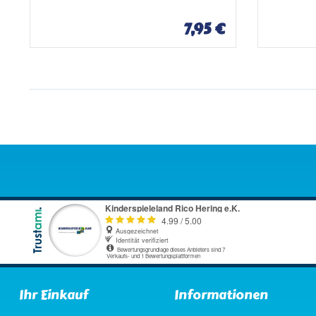
c
c
h
h
7,95 €
l
l
i
i
s
s
t
t
e
e
Ihr Einkauf
Informationen