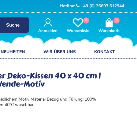
Hotline:
+49 (0) 36603 612944
0
0
Suche
Anmelden
Wunschliste
Warenkorb
NEUHEITEN
WIR ÜBER UNS
KONTAKT
er Deko-Kissen 40 x 40 cm |
 Wende-Motiv
iedlichem Motiv Material Bezug und Füllung: 100%
 cm 40°C waschbar