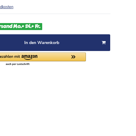
dkosten
rsand Mo.+ Di.+ Fr.
In den Warenkorb