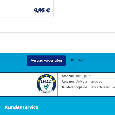
c
c
h
h
9,95 €
l
l
i
i
s
s
t
t
e
e
Kontakt
Vertrag widerrufen
Kundenservice