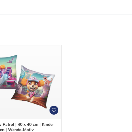
W
W
u
u
n
n
 Patrol | 40 x 40 cm | Kinder
s
s
en | Wende-Motiv