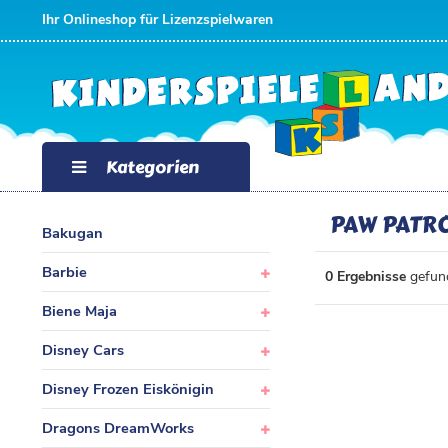
FILTER
Ihr Onlineshop für Lizenzspielwaren
P
R
E
Kategorien
I
PAW PATR
Bakugan
S
Barbie
0 Ergebnisse
gefun
Biene Maja
Disney Cars
Disney Frozen Eiskönigin
Dragons DreamWorks