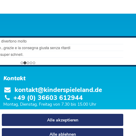
Kontakt
kontakt@kinderspieleland.de
+49 (0) 36603 612944
Montag, Dienstag, Freitag von 7.30 bis 15.00 Uhr
Anrufe aus dem dt. Festnetz zum Ortstarif, Preise aus dem Mobilfunknetz ggf.
Alle akzeptieren
abweichend (abhängig vom Provider).
Alle ablehnen