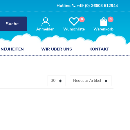
Hotline:
+49 (0) 36603 612944
0
0
Suche
Anmelden
Wunschliste
Warenkorb
NEUHEITEN
WIR ÜBER UNS
KONTAKT