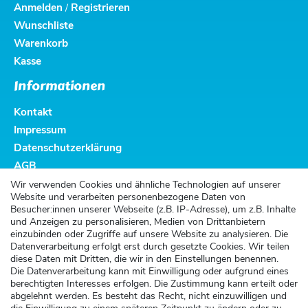
Anmelden
Registrieren
/
Wunschliste
Warenkorb
Kasse
Informationen
Kontakt
Impressum
Datenschutzerklärung
AGB
Altbatterieentsorgung
Wir verwenden Cookies und ähnliche Technologien auf unserer
Website und verarbeiten personenbezogene Daten von
Kundenservice
Besucher:innen unserer Webseite (z.B. IP-Adresse), um z.B. Inhalte
und Anzeigen zu personalisieren, Medien von Drittanbietern
Versand
einzubinden oder Zugriffe auf unsere Website zu analysieren. Die
Datenverarbeitung erfolgt erst durch gesetzte Cookies. Wir teilen
Zahlung
diese Daten mit Dritten, die wir in den Einstellungen benennen.
Widerrufsrecht
Die Datenverarbeitung kann mit Einwilligung oder aufgrund eines
berechtigten Interesses erfolgen. Die Zustimmung kann erteilt oder
Widerrufsformular
abgelehnt werden. Es besteht das Recht, nicht einzuwilligen und