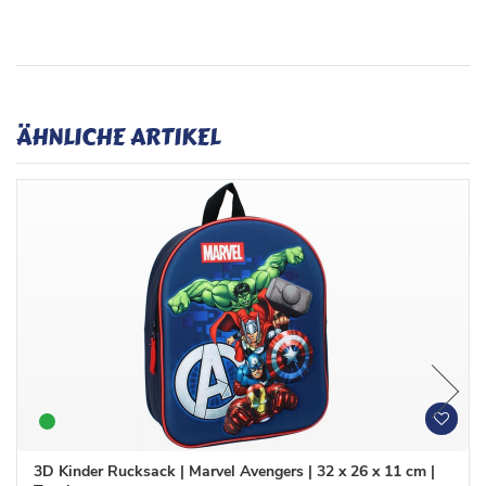
ÄHNLICHE ARTIKEL
W
W
u
u
n
n
3D Kinder Rucksack | Marvel Avengers | 32 x 26 x 11 cm |
s
s