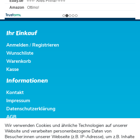
Ihr Einkauf
Anmelden
Registrieren
/
Wunschliste
Warenkorb
Kasse
Informationen
Kontakt
Impressum
Datenschutzerklärung
AGB
Altbatterieentsorgung
Wir verwenden Cookies und ähnliche Technologien auf unserer
Website und verarbeiten personenbezogene Daten von
Kundenservice
Besucher:innen unserer Webseite (z.B. IP-Adresse), um z.B. Inhalte