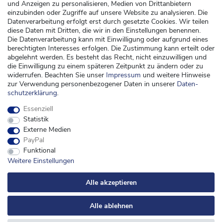
und Anzeigen zu personalisieren, Medien von Drittanbietern
Versand
einzubinden oder Zugriffe auf unsere Website zu analysieren. Die
Datenverarbeitung erfolgt erst durch gesetzte Cookies. Wir teilen
Zahlung
diese Daten mit Dritten, die wir in den Einstellungen benennen.
Widerrufsrecht
Die Datenverarbeitung kann mit Einwilligung oder aufgrund eines
berechtigten Interesses erfolgen. Die Zustimmung kann erteilt oder
Widerrufsformular
abgelehnt werden. Es besteht das Recht, nicht einzuwilligen und
die Einwilligung zu einem späteren Zeitpunkt zu ändern oder zu
Kontakt
widerrufen. Beachten Sie unser
Impressum
und weitere Hinweise
zur Verwendung personenbezogener Daten in unserer
Daten­
kontakt@kinderspieleland.de
schutz­erklärung
.
+49 (0) 36603 612944
Essenziell
Montag, Dienstag, Freitag von 7.30 bis 15.00 Uhr
Statistik
Anrufe aus dem dt. Festnetz zum Ortstarif, Preise aus dem Mobilfunknetz ggf.
Externe Medien
abweichend (abhängig vom Provider).
PayPal
Funktional
Weitere Einstellungen
Alle akzeptieren
Alle ablehnen