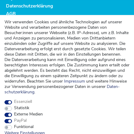
Datenschutzerklärung
AGB
Altbatterieentsorgung
Wir verwenden Cookies und ähnliche Technologien auf unserer
Website und verarbeiten personenbezogene Daten von
Kundenservice
Besucher:innen unserer Webseite (z.B. IP-Adresse), um z.B. Inhalte
und Anzeigen zu personalisieren, Medien von Drittanbietern
Versand
einzubinden oder Zugriffe auf unsere Website zu analysieren. Die
Datenverarbeitung erfolgt erst durch gesetzte Cookies. Wir teilen
Zahlung
diese Daten mit Dritten, die wir in den Einstellungen benennen.
Widerrufsrecht
Die Datenverarbeitung kann mit Einwilligung oder aufgrund eines
berechtigten Interesses erfolgen. Die Zustimmung kann erteilt oder
Widerrufsformular
abgelehnt werden. Es besteht das Recht, nicht einzuwilligen und
die Einwilligung zu einem späteren Zeitpunkt zu ändern oder zu
Kontakt
widerrufen. Beachten Sie unser
Impressum
und weitere Hinweise
zur Verwendung personenbezogener Daten in unserer
Daten­
kontakt@kinderspieleland.de
schutz­erklärung
.
+49 (0) 36603 612944
Essenziell
Montag, Dienstag, Freitag von 7.30 bis 15.00 Uhr
Statistik
Anrufe aus dem dt. Festnetz zum Ortstarif, Preise aus dem Mobilfunknetz ggf.
Externe Medien
abweichend (abhängig vom Provider).
PayPal
Funktional
Weitere Einstellungen