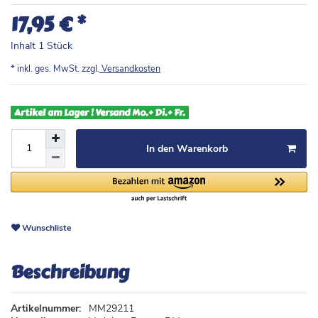
*
17,95 €
Inhalt
1
Stück
* inkl. ges. MwSt. zzgl.
Versandkosten
Artikel am Lager ! Versand Mo.+ Di.+ Fr.
In den Warenkorb
Wunschliste
Beschreibung
Artikelnummer:
MM29211