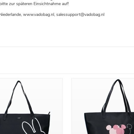
itte zur späteren Einsichtnahme auf!
, Niederlande, www.vadobag.nl, salessupport@vadobag.nl