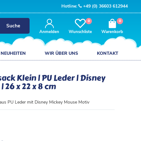
Hotline:
+49 (0) 36603 612944
0
0
Suche
Anmelden
Wunschliste
Warenkorb
NEUHEITEN
WIR ÜBER UNS
KONTAKT
k Klein | PU Leder | Disney
 26 x 22 x 8 cm
aus PU Leder mit Disney Mickey Mouse Motiv