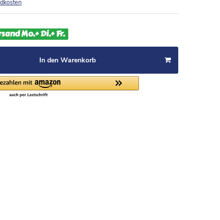
dkosten
rsand Mo.+ Di.+ Fr.
In den Warenkorb