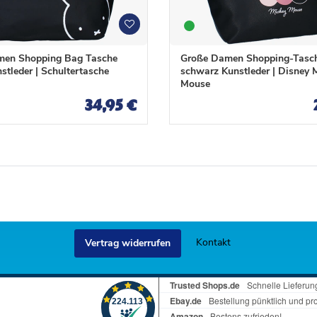
W
W
u
u
n
n
men Shopping Bag Tasche
Große Damen Shopping-Tasch
s
s
nstleder | Schultertasche
schwarz Kunstleder | Disney 
c
c
Mouse
h
h
34,95 €
l
l
i
i
s
s
t
t
e
e
Kontakt
Vertrag widerrufen