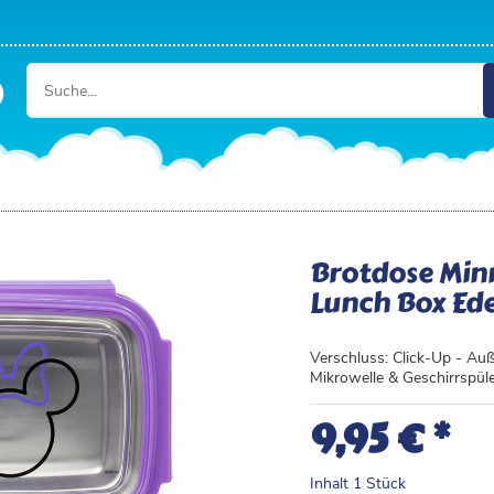
Brotdose Minn
Lunch Box Ede
Verschluss: Click-Up - Auß
Mikrowelle & Geschirrspül
*
9,95 €
Inhalt
1
Stück