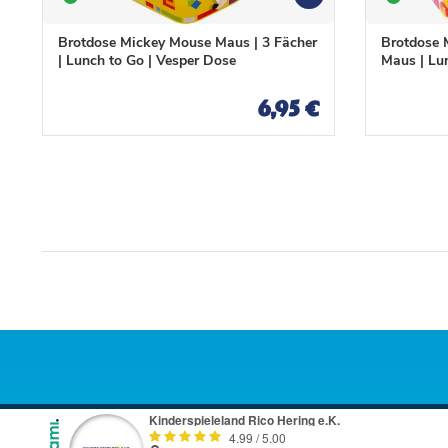
W
W
u
u
n
n
Brotdose Mickey Mouse Maus | 3 Fächer
Brotdose M
s
s
| Lunch to Go | Vesper Dose
Maus | Lu
c
c
h
h
6,95 €
l
l
i
i
s
s
t
t
e
e