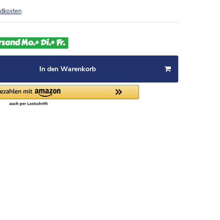
dkosten
rsand Mo.+ Di.+ Fr.
In den Warenkorb