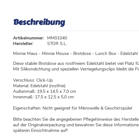
Beschreibung
Artikelnummer:
MM01040
Hersteller:
STOR S.L.
Minnie Maus - Minnie Mouse - Brotdose - Lunch Box - Edelstahl
Diese stabile Brotdose aus rostfreiem Edelstahl bietet viel Platz 
Mit Silikondichtung und speziellen Verriegelungsclips bleibt die P
Verschluss: Click-Up
Material: Edelstahl (rostfrei)
Außenmaß: 19,5 x 14,5 x 7,0 cm
Innenmaß: 17,5 x 12,5 x 5,0 cm
Eigenschaften: Nicht geeignet für Mikrowelle & Geschirrspüler
Bitte beachten Sie die angegebenen Pflegehinweise des Herstell
auf der Originalverpackung und bewahren Sie diese Information
späteren Einsichtnahme auf!