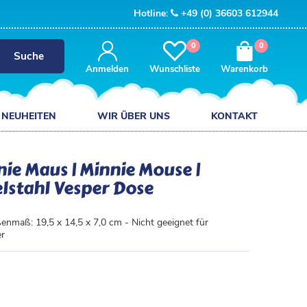
Hotline:
+49 (0) 36603 612944
0
0
Suche
Anmelden
Wunschliste
Warenkorb
NEUHEITEN
WIR ÜBER UNS
KONTAKT
ie Maus | Minnie Mouse |
lstahl Vesper Dose
enmaß: 19,5 x 14,5 x 7,0 cm - Nicht geeignet für
er