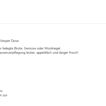
 Vesper Dose
für belegte Brote, Gemüse oder Müsliriegel.
ausenverpflegung lecker, appetitlich und länger frisch!
ers
en zur