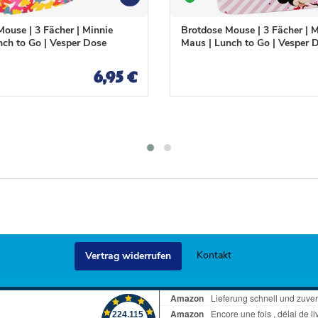
W
W
u
u
n
n
ouse | 3 Fächer | Minnie
Brotdose Mouse | 3 Fächer | M
s
s
nch to Go | Vesper Dose
Maus | Lunch to Go | Vesper 
c
c
h
h
6,95 €
l
l
i
i
s
s
t
t
e
e
Kontakt
Vertrag widerrufen