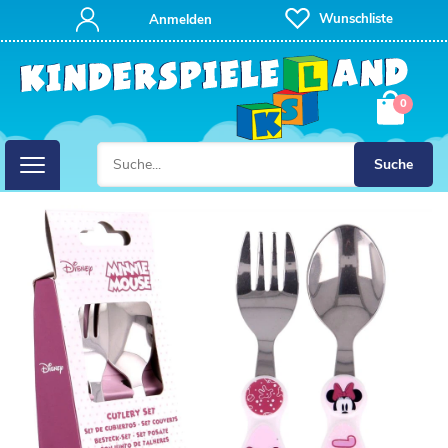
Wunschliste
Anmelden
0
Suche