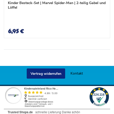
n
n
Kinder Besteck-Set | Marvel Spider-Man | 2-teilig Gabel und
s
s
Löffel
c
c
h
h
l
l
i
i
s
s
6,95 €
t
t
e
e
Kontakt
Vertrag widerrufen