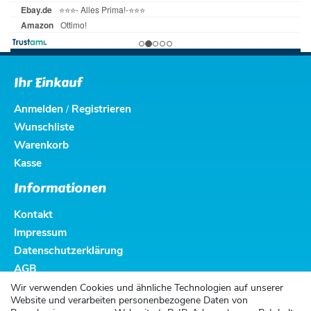
Ihr Einkauf
Anmelden
Registrieren
/
Wunschliste
Warenkorb
Kasse
Informationen
Kontakt
Impressum
Datenschutzerklärung
AGB
Altbatterieentsorgung
Wir verwenden Cookies und ähnliche Technologien auf unserer
Website und verarbeiten personenbezogene Daten von