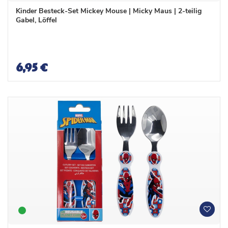
n
n
Kinder Besteck-Set Mickey Mouse | Micky Maus | 2-teilig
s
s
Gabel, Löffel
c
c
h
h
l
l
i
i
s
s
6,95 €
t
t
e
e
W
W
u
u