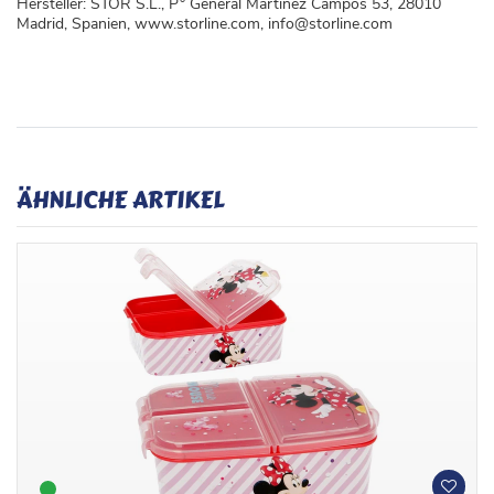
Hersteller: STOR S.L., P° General Martinez Campos 53, 28010
Madrid, Spanien, www.storline.com, info@storline.com
ÄHNLICHE ARTIKEL
W
W