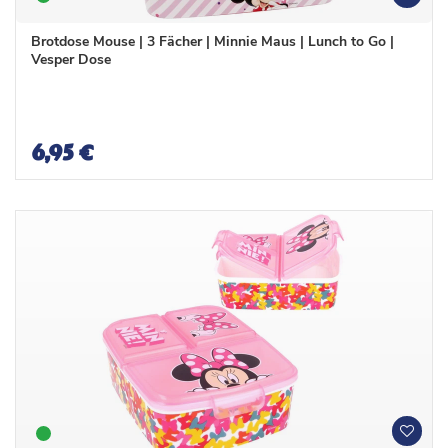
u
u
n
n
Brotdose Mouse | 3 Fächer | Minnie Maus | Lunch to Go |
s
s
Vesper Dose
c
c
h
h
l
l
i
i
s
s
6,95 €
t
t
e
e
W
W