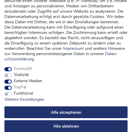
Kundenservice
Besucher:innen unserer Webseite (z.B. IP-Adresse), um z.B. Inhalte
und Anzeigen zu personalisieren, Medien von Drittanbietern
Versand
einzubinden oder Zugriffe auf unsere Website zu analysieren. Die
Datenverarbeitung erfolgt erst durch gesetzte Cookies. Wir teilen
Zahlung
diese Daten mit Dritten, die wir in den Einstellungen benennen.
Widerrufsrecht
Die Datenverarbeitung kann mit Einwilligung oder aufgrund eines
berechtigten Interesses erfolgen. Die Zustimmung kann erteilt oder
Widerrufsformular
abgelehnt werden. Es besteht das Recht, nicht einzuwilligen und
die Einwilligung zu einem späteren Zeitpunkt zu ändern oder zu
Kontakt
widerrufen. Beachten Sie unser
Impressum
und weitere Hinweise
zur Verwendung personenbezogener Daten in unserer
Daten­
kontakt@kinderspieleland.de
schutz­erklärung
.
+49 (0) 36603 612944
Essenziell
Montag, Dienstag, Freitag von 7.30 bis 15.00 Uhr
Statistik
Anrufe aus dem dt. Festnetz zum Ortstarif, Preise aus dem Mobilfunknetz ggf.
Externe Medien
abweichend (abhängig vom Provider).
PayPal
Funktional
Weitere Einstellungen
Alle akzeptieren
Alle ablehnen