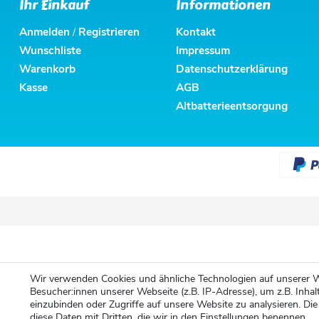
Ihr Einkauf
Informationen
Anmelden
Registrieren
Kontakt
/
Wunschliste
Impressum
Warenkorb
Datenschutzerklärung
Kasse
AGB
Altbatterieentsorgung
Wir verwenden Cookies und ähnliche Technologien auf unserer 
Besucher:innen unserer Webseite (z.B. IP-Adresse), um z.B. Inhal
einzubinden oder Zugriffe auf unsere Website zu analysieren. Die
diese Daten mit Dritten, die wir in den Einstellungen benennen.