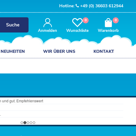
Hotline:
+49 (0) 36603 612944
0
0
Suche
Anmelden
Wunschliste
Warenkorb
NEUHEITEN
WIR ÜBER UNS
KONTAKT