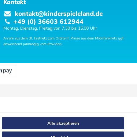
Kontakt
kontakt@kinderspieleland.de
+49 (0) 36603 612944
Montag, Dienstag, Freitag von 7.30 bis 15.00 Uhr
Anrufe aus dem dt. Festnetz zum Ortstarif, Preise aus dem Mobilfunknetz ggf.
abweichend (abhängig vom Provider).
Alle akzeptieren