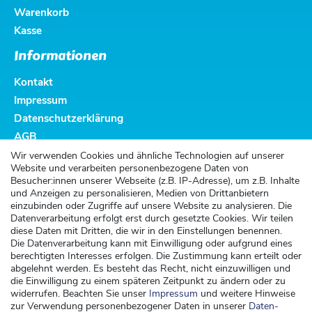
Warenkorb
Kasse
Informationen
Kontakt
Impressum
Datenschutzerklärung
AGB
Altbatterieentsorgung
Wir verwenden Cookies und ähnliche Technologien auf unserer
Website und verarbeiten personenbezogene Daten von
Kundenservice
Besucher:innen unserer Webseite (z.B. IP-Adresse), um z.B. Inhalte
und Anzeigen zu personalisieren, Medien von Drittanbietern
Versand
einzubinden oder Zugriffe auf unsere Website zu analysieren. Die
Datenverarbeitung erfolgt erst durch gesetzte Cookies. Wir teilen
Zahlung
diese Daten mit Dritten, die wir in den Einstellungen benennen.
Widerrufsrecht
Die Datenverarbeitung kann mit Einwilligung oder aufgrund eines
berechtigten Interesses erfolgen. Die Zustimmung kann erteilt oder
Widerrufsformular
abgelehnt werden. Es besteht das Recht, nicht einzuwilligen und
die Einwilligung zu einem späteren Zeitpunkt zu ändern oder zu
Kontakt
widerrufen. Beachten Sie unser
Impressum
und weitere Hinweise
zur Verwendung personenbezogener Daten in unserer
Daten­
kontakt@kinderspieleland.de