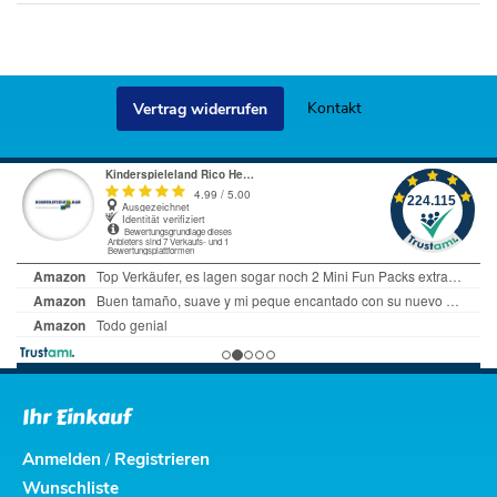
Kontakt
Vertrag widerrufen
Ihr Einkauf
Anmelden
Registrieren
/
Wunschliste