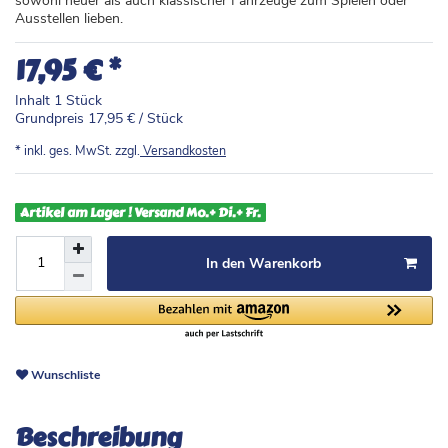
sowohl neuer als auch klassischer Fahrzeuge zum Spielen oder
Ausstellen lieben.
*
17,95 €
Inhalt
1
Stück
Grundpreis
17,95 € / Stück
* inkl. ges. MwSt. zzgl.
Versandkosten
Artikel am Lager ! Versand Mo.+ Di.+ Fr.
In den Warenkorb
Wunschliste
Beschreibung