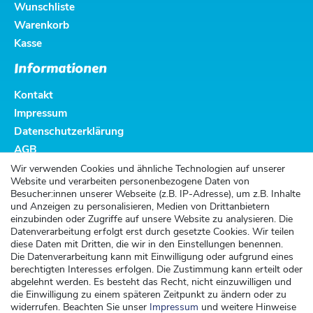
Wunschliste
Warenkorb
Kasse
Informationen
Kontakt
Impressum
Datenschutzerklärung
AGB
Altbatterieentsorgung
Wir verwenden Cookies und ähnliche Technologien auf unserer
Website und verarbeiten personenbezogene Daten von
Kundenservice
Besucher:innen unserer Webseite (z.B. IP-Adresse), um z.B. Inhalte
und Anzeigen zu personalisieren, Medien von Drittanbietern
Versand
einzubinden oder Zugriffe auf unsere Website zu analysieren. Die
Datenverarbeitung erfolgt erst durch gesetzte Cookies. Wir teilen
Zahlung
diese Daten mit Dritten, die wir in den Einstellungen benennen.
Widerrufsrecht
Die Datenverarbeitung kann mit Einwilligung oder aufgrund eines
berechtigten Interesses erfolgen. Die Zustimmung kann erteilt oder
Widerrufsformular
abgelehnt werden. Es besteht das Recht, nicht einzuwilligen und
die Einwilligung zu einem späteren Zeitpunkt zu ändern oder zu
Kontakt
widerrufen. Beachten Sie unser
Impressum
und weitere Hinweise