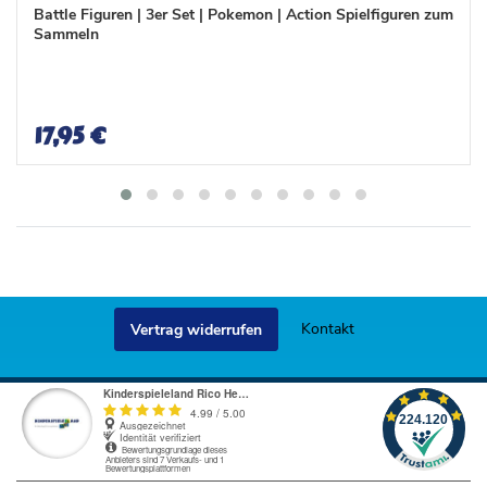
n
n
Battle Figuren | 3er Set | Pokemon | Action Spielfiguren zum
s
s
Sammeln
c
c
h
h
l
l
i
i
s
s
17,95 €
t
t
e
e
Kontakt
Vertrag widerrufen