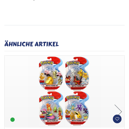
ÄHNLICHE ARTIKEL
W
W
u
u