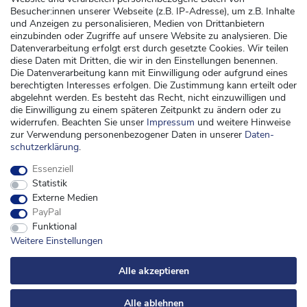
Kundenservice
Besucher:innen unserer Webseite (z.B. IP-Adresse), um z.B. Inhalte
und Anzeigen zu personalisieren, Medien von Drittanbietern
Versand
einzubinden oder Zugriffe auf unsere Website zu analysieren. Die
Datenverarbeitung erfolgt erst durch gesetzte Cookies. Wir teilen
Zahlung
diese Daten mit Dritten, die wir in den Einstellungen benennen.
Widerrufsrecht
Die Datenverarbeitung kann mit Einwilligung oder aufgrund eines
berechtigten Interesses erfolgen. Die Zustimmung kann erteilt oder
Widerrufsformular
abgelehnt werden. Es besteht das Recht, nicht einzuwilligen und
die Einwilligung zu einem späteren Zeitpunkt zu ändern oder zu
Kontakt
widerrufen. Beachten Sie unser
Impressum
und weitere Hinweise
zur Verwendung personenbezogener Daten in unserer
Daten­
kontakt@kinderspieleland.de
schutz­erklärung
.
+49 (0) 36603 612944
Essenziell
Montag, Dienstag, Freitag von 7.30 bis 15.00 Uhr
Statistik
Anrufe aus dem dt. Festnetz zum Ortstarif, Preise aus dem Mobilfunknetz ggf.
Externe Medien
abweichend (abhängig vom Provider).
PayPal
Funktional
Weitere Einstellungen
Alle akzeptieren
Alle ablehnen