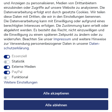
und Anzeigen zu personalisieren, Medien von Drittanbietern
Versand
einzubinden oder Zugriffe auf unsere Website zu analysieren. Die
Datenverarbeitung erfolgt erst durch gesetzte Cookies. Wir teilen
Zahlung
diese Daten mit Dritten, die wir in den Einstellungen benennen.
Widerrufsrecht
Die Datenverarbeitung kann mit Einwilligung oder aufgrund eines
berechtigten Interesses erfolgen. Die Zustimmung kann erteilt oder
Widerrufsformular
abgelehnt werden. Es besteht das Recht, nicht einzuwilligen und
die Einwilligung zu einem späteren Zeitpunkt zu ändern oder zu
Kontakt
widerrufen. Beachten Sie unser
Impressum
und weitere Hinweise
zur Verwendung personenbezogener Daten in unserer
Daten­
kontakt@kinderspieleland.de
schutz­erklärung
.
+49 (0) 36603 612944
Essenziell
Montag, Dienstag, Freitag von 7.30 bis 15.00 Uhr
Statistik
Anrufe aus dem dt. Festnetz zum Ortstarif, Preise aus dem Mobilfunknetz ggf.
Externe Medien
abweichend (abhängig vom Provider).
PayPal
Funktional
Weitere Einstellungen
Alle akzeptieren
Alle ablehnen