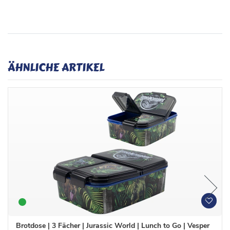
ÄHNLICHE ARTIKEL
W
W
u
u
n
n
Brotdose | 3 Fächer | Jurassic World | Lunch to Go | Vesper