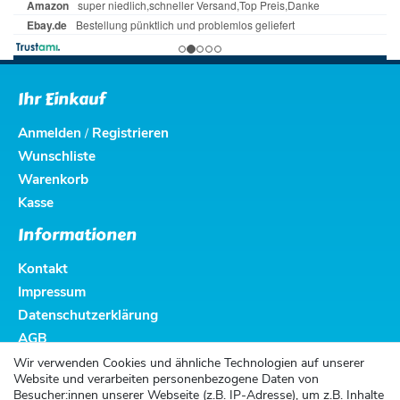
Ihr Einkauf
Anmelden
Registrieren
/
Wunschliste
Warenkorb
Kasse
Informationen
Kontakt
Impressum
Datenschutzerklärung
AGB
Altbatterieentsorgung
Wir verwenden Cookies und ähnliche Technologien auf unserer
Website und verarbeiten personenbezogene Daten von
Kundenservice
Besucher:innen unserer Webseite (z.B. IP-Adresse), um z.B. Inhalte