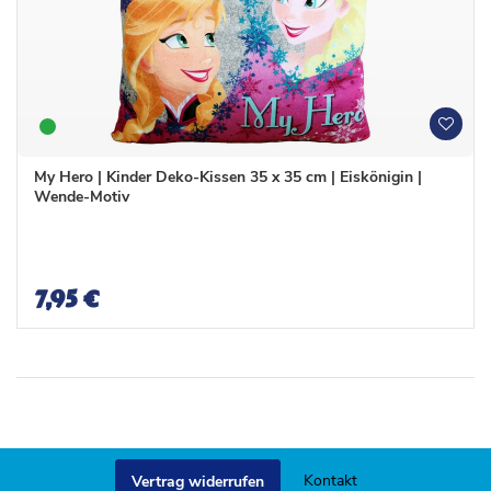
W
W
u
u
n
n
My Hero | Kinder Deko-Kissen 35 x 35 cm | Eiskönigin |
s
s
Wende-Motiv
c
c
h
h
l
l
i
i
s
s
7,95 €
t
t
e
e
Kontakt
Vertrag widerrufen