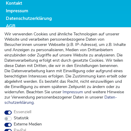
Kontakt
Impressum
Datenschutzerklärung
AGB
Altbatterieentsorgung
Wir verwenden Cookies und ähnliche Technologien auf unserer
Website und verarbeiten personenbezogene Daten von
Kundenservice
Besucher:innen unserer Webseite (z.B. IP-Adresse), um z.B. Inhalte
und Anzeigen zu personalisieren, Medien von Drittanbietern
Versand
einzubinden oder Zugriffe auf unsere Website zu analysieren. Die
Datenverarbeitung erfolgt erst durch gesetzte Cookies. Wir teilen
Zahlung
diese Daten mit Dritten, die wir in den Einstellungen benennen.
Widerrufsrecht
Die Datenverarbeitung kann mit Einwilligung oder aufgrund eines
berechtigten Interesses erfolgen. Die Zustimmung kann erteilt oder
Widerrufsformular
abgelehnt werden. Es besteht das Recht, nicht einzuwilligen und
die Einwilligung zu einem späteren Zeitpunkt zu ändern oder zu
Kontakt
widerrufen. Beachten Sie unser
Impressum
und weitere Hinweise
zur Verwendung personenbezogener Daten in unserer
Daten­
kontakt@kinderspieleland.de
schutz­erklärung
.
+49 (0) 36603 612944
Essenziell
Montag, Dienstag, Freitag von 7.30 bis 15.00 Uhr
Statistik
Anrufe aus dem dt. Festnetz zum Ortstarif, Preise aus dem Mobilfunknetz ggf.
Externe Medien
abweichend (abhängig vom Provider).
PayPal