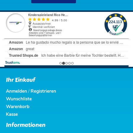
Ihr Einkauf
Anmelden
Registrieren
/
Wunschliste
Warenkorb
Kasse
Informationen