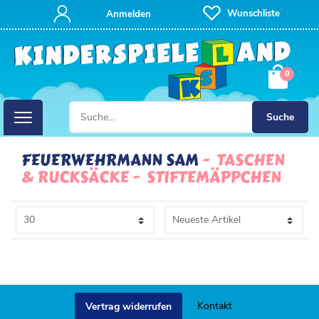
FILTER
Wunschliste
Anmelden
P
0
R
E
Suche
I
FEUERWEHRMANN SAM
TASCHEN
& RUCKSÄCKE
STIFTEMÄPPCHEN
S
Kontakt
Vertrag widerrufen