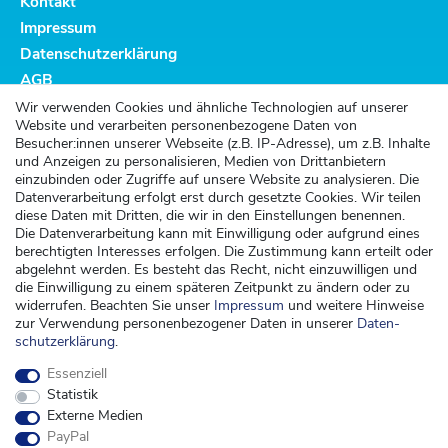
Kontakt
Impressum
Datenschutzerklärung
AGB
Altbatterieentsorgung
Wir verwenden Cookies und ähnliche Technologien auf unserer
Website und verarbeiten personenbezogene Daten von
Kundenservice
Besucher:innen unserer Webseite (z.B. IP-Adresse), um z.B. Inhalte
und Anzeigen zu personalisieren, Medien von Drittanbietern
Versand
einzubinden oder Zugriffe auf unsere Website zu analysieren. Die
Datenverarbeitung erfolgt erst durch gesetzte Cookies. Wir teilen
Zahlung
diese Daten mit Dritten, die wir in den Einstellungen benennen.
Widerrufsrecht
Die Datenverarbeitung kann mit Einwilligung oder aufgrund eines
berechtigten Interesses erfolgen. Die Zustimmung kann erteilt oder
Widerrufsformular
abgelehnt werden. Es besteht das Recht, nicht einzuwilligen und
die Einwilligung zu einem späteren Zeitpunkt zu ändern oder zu
Kontakt
widerrufen. Beachten Sie unser
Impressum
und weitere Hinweise
zur Verwendung personenbezogener Daten in unserer
Daten­
kontakt@kinderspieleland.de
schutz­erklärung
.
+49 (0) 36603 612944
Essenziell
Montag, Dienstag, Freitag von 7.30 bis 15.00 Uhr
Statistik
Anrufe aus dem dt. Festnetz zum Ortstarif, Preise aus dem Mobilfunknetz ggf.
Externe Medien
abweichend (abhängig vom Provider).
PayPal