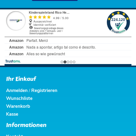
Ihr Einkauf
Anmelden
Registrieren
/
Wunschliste
Warenkorb
Kasse
Informationen