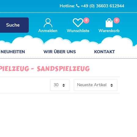
Hotline:
+49 (0) 36603 612944
0
0
Suche
Anmelden
Wunschliste
Warenkorb
NEUHEITEN
WIR ÜBER UNS
KONTAKT
PIELZEUG
SANDSPIELZEUG