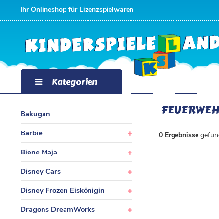
FILTER
Ihr Onlineshop für Lizenzspielwaren
P
R
E
Kategorien
I
FEUERWE
Bakugan
S
Barbie
0 Ergebnisse
gefund
Biene Maja
Disney Cars
Disney Frozen Eiskönigin
Dragons DreamWorks