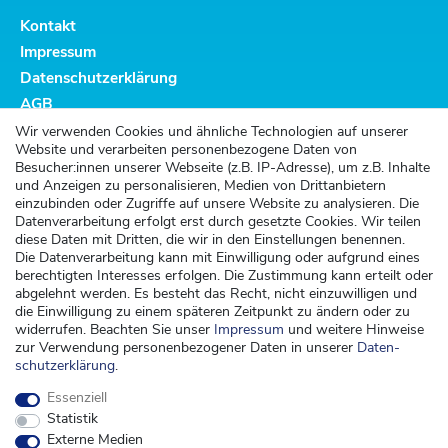
Kontakt
Impressum
Datenschutzerklärung
AGB
Altbatterieentsorgung
Wir verwenden Cookies und ähnliche Technologien auf unserer
Website und verarbeiten personenbezogene Daten von
Kundenservice
Besucher:innen unserer Webseite (z.B. IP-Adresse), um z.B. Inhalte
und Anzeigen zu personalisieren, Medien von Drittanbietern
Versand
einzubinden oder Zugriffe auf unsere Website zu analysieren. Die
Datenverarbeitung erfolgt erst durch gesetzte Cookies. Wir teilen
Zahlung
diese Daten mit Dritten, die wir in den Einstellungen benennen.
Widerrufsrecht
Die Datenverarbeitung kann mit Einwilligung oder aufgrund eines
berechtigten Interesses erfolgen. Die Zustimmung kann erteilt oder
Widerrufsformular
abgelehnt werden. Es besteht das Recht, nicht einzuwilligen und
die Einwilligung zu einem späteren Zeitpunkt zu ändern oder zu
Kontakt
widerrufen. Beachten Sie unser
Impressum
und weitere Hinweise
zur Verwendung personenbezogener Daten in unserer
Daten­
kontakt@kinderspieleland.de
schutz­erklärung
.
+49 (0) 36603 612944
Essenziell
Montag, Dienstag, Freitag von 7.30 bis 15.00 Uhr
Statistik
Anrufe aus dem dt. Festnetz zum Ortstarif, Preise aus dem Mobilfunknetz ggf.
Externe Medien