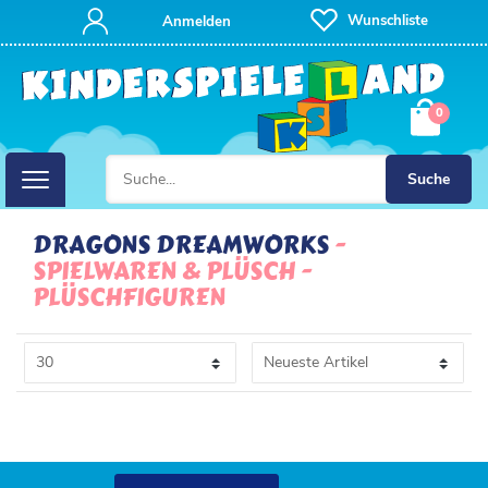
FILTER
Wunschliste
Anmelden
P
0
R
E
Suche
I
DRAGONS DREAMWORKS
SPIELWAREN & PLÜSCH
S
PLÜSCHFIGUREN