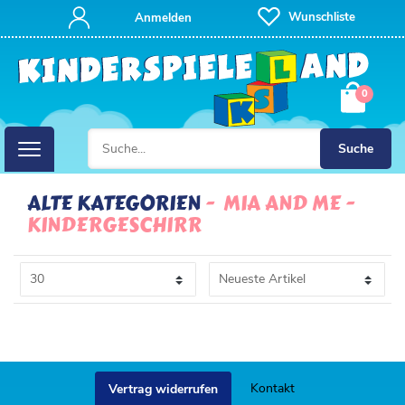
FILTER
Wunschliste
Anmelden
P
0
R
E
Suche
I
ALTE KATEGORIEN
MIA AND ME
KINDERGESCHIRR
S
Kontakt
Vertrag widerrufen