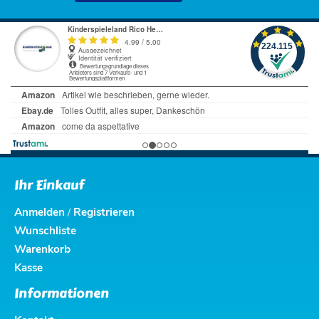
Ihr Einkauf
Anmelden
Registrieren
/
Wunschliste
Warenkorb
Kasse
Informationen