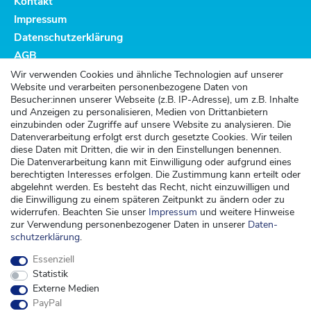
Kontakt
Impressum
Datenschutzerklärung
AGB
Altbatterieentsorgung
Wir verwenden Cookies und ähnliche Technologien auf unserer
Website und verarbeiten personenbezogene Daten von
Kundenservice
Besucher:innen unserer Webseite (z.B. IP-Adresse), um z.B. Inhalte
und Anzeigen zu personalisieren, Medien von Drittanbietern
Versand
einzubinden oder Zugriffe auf unsere Website zu analysieren. Die
Datenverarbeitung erfolgt erst durch gesetzte Cookies. Wir teilen
Zahlung
diese Daten mit Dritten, die wir in den Einstellungen benennen.
Widerrufsrecht
Die Datenverarbeitung kann mit Einwilligung oder aufgrund eines
berechtigten Interesses erfolgen. Die Zustimmung kann erteilt oder
Widerrufsformular
abgelehnt werden. Es besteht das Recht, nicht einzuwilligen und
die Einwilligung zu einem späteren Zeitpunkt zu ändern oder zu
Kontakt
widerrufen. Beachten Sie unser
Impressum
und weitere Hinweise
zur Verwendung personenbezogener Daten in unserer
Daten­
kontakt@kinderspieleland.de
schutz­erklärung
.
+49 (0) 36603 612944
Essenziell
Montag, Dienstag, Freitag von 7.30 bis 15.00 Uhr
Statistik
Anrufe aus dem dt. Festnetz zum Ortstarif, Preise aus dem Mobilfunknetz ggf.
Externe Medien
abweichend (abhängig vom Provider).
PayPal