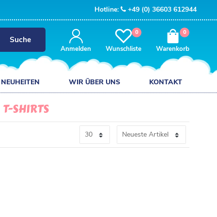
Hotline:
+49 (0) 36603 612944
0
0
Suche
Anmelden
Wunschliste
Warenkorb
NEUHEITEN
WIR ÜBER UNS
KONTAKT
T-SHIRTS