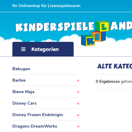
FILTER
Ihr Onlineshop für Lizenzspielwaren
P
R
E
Kategorien
I
ALTE KAT
Bakugan
S
Barbie
0 Ergebnisse
gefund
Biene Maja
Disney Cars
Disney Frozen Eiskönigin
Dragons DreamWorks